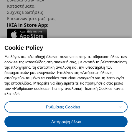
Καταστήματα
Συχνές Ερωτήσεις
Επικοινωνήστε μαζί μας
IKEA in Store App:
Cookie Policy
Follow us:
Επιλέγοντας «Αποδοχή όλων», συναινείτε στην αποθήκευση όλων των
cookies της ιστοσελίδας στη συσκευή σας, με σκοπό τη βελτιστοποίηση
Facebook
Instagram
TikTok
Youtube
Pinterest
Twitter
της πλοήγησης, τη στατιστική ανάλυση και την υποστήριξη των
διαφημιστικών μας ενεργειών. Επιλέγοντας «Απόρριψη όλων»,
αποθηκεύονται μόνο τα cookies που είναι αναγκαία για τη λειτουργία
της ιστοσελίδας. Μπορείτε να διαχειριστείτε τις προτιμήσεις σας μέσω
των «Ρυθμίσεων cookies». Για την αναλυτική Πολιτική Cookies κάντε
κλικ εδώ.
Πολιτική Cookies
Δήλωση ψηφιακής προσβασιμότητας
Ρυθμίσεις Cookies
Ρυθμίσεις cookies
Όροι Χρήσης
Γενική Πολιτική Προσωπικών Δεδομένων
Πολιτική Προσωπικών Δεδομένων για ΙΚΕΑ.gr
Απόρριψη όλων
Κώδικας Καταναλωτικής Δεοντολογίας