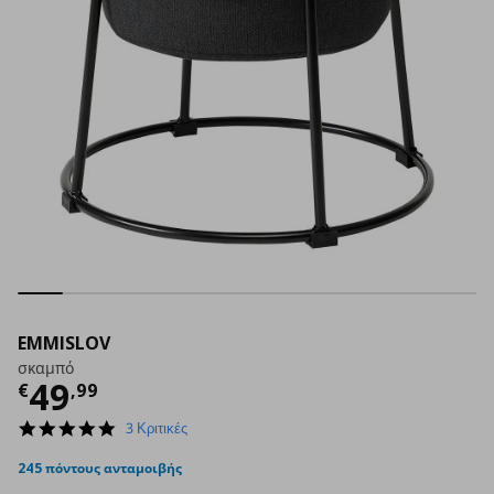
EMMISLOV
σκαμπό
Τρέχουσα τιμή
€ 49,99
49
€
,
99
5.0
3 Κριτικές
star
rating
245 πόντους ανταμοιβής