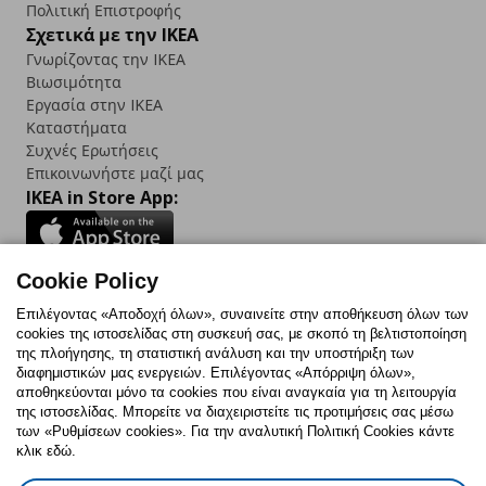
Πολιτική Επιστροφής
Σχετικά με την IKEA
Γνωρίζοντας την IKEA
Βιωσιμότητα
Εργασία στην IKEA
Καταστήματα
Συχνές Ερωτήσεις
Επικοινωνήστε μαζί μας
IKEA in Store App:
Cookie Policy
Follow us:
Επιλέγοντας «Αποδοχή όλων», συναινείτε στην αποθήκευση όλων των
cookies της ιστοσελίδας στη συσκευή σας, με σκοπό τη βελτιστοποίηση
Facebook
Instagram
TikTok
Youtube
Pinterest
Twitter
της πλοήγησης, τη στατιστική ανάλυση και την υποστήριξη των
διαφημιστικών μας ενεργειών. Επιλέγοντας «Απόρριψη όλων»,
αποθηκεύονται μόνο τα cookies που είναι αναγκαία για τη λειτουργία
της ιστοσελίδας. Μπορείτε να διαχειριστείτε τις προτιμήσεις σας μέσω
των «Ρυθμίσεων cookies». Για την αναλυτική Πολιτική Cookies κάντε
κλικ εδώ.
Πολιτική Cookies
Δήλωση ψηφιακής προσβασιμότητας