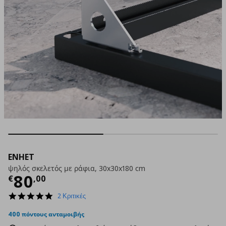
ENHET
ψηλός σκελετός με ράφια, 30x30x180 cm
Τρέχουσα τιμή
€ 80,00
80
€
,
00
5.0
2 Κριτικές
star
rating
400 πόντους ανταμοιβής