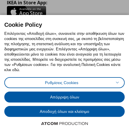
IKEA in Store App:
Cookie Policy
Follow us:
Επιλέγοντας «Αποδοχή όλων», συναινείτε στην αποθήκευση όλων των
cookies της ιστοσελίδας στη συσκευή σας, με σκοπό τη βελτιστοποίηση
Facebook
Instagram
TikTok
Youtube
Pinterest
Twitter
της πλοήγησης, τη στατιστική ανάλυση και την υποστήριξη των
διαφημιστικών μας ενεργειών. Επιλέγοντας «Απόρριψη όλων»,
αποθηκεύονται μόνο τα cookies που είναι αναγκαία για τη λειτουργία
της ιστοσελίδας. Μπορείτε να διαχειριστείτε τις προτιμήσεις σας μέσω
των «Ρυθμίσεων cookies». Για την αναλυτική Πολιτική Cookies κάντε
κλικ εδώ.
Πολιτική Cookies
Δήλωση ψηφιακής προσβασιμότητας
Ρυθμίσεις Cookies
Ρυθμίσεις cookies
Όροι Χρήσης
Γενική Πολιτική Προσωπικών Δεδομένων
Πολιτική Προσωπικών Δεδομένων για ΙΚΕΑ.gr
Απόρριψη όλων
Κώδικας Καταναλωτικής Δεοντολογίας
Αποδοχή όλων και κλείσιμο
© Inter-IKEA Systems B.V. 1999 - 2025