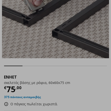
ENHET
σκελετός βάσης με ράφια, 60x60x75 cm
Τρέχουσα τιμή
€ 75,00
75
€
,
00
375 πόντους ανταμοιβής
Ο πάγκος πωλείται χωριστά.