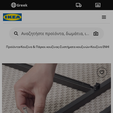
Greek
Πορεία παραγγελίας
Καταστή
Burge
Camera
Προϊόντα
›
Κουζίνα & Πάγκοι κουζίνας
›
Συστήματα κουζινών
›
Κουζίνα ENHET
›
Προσθή