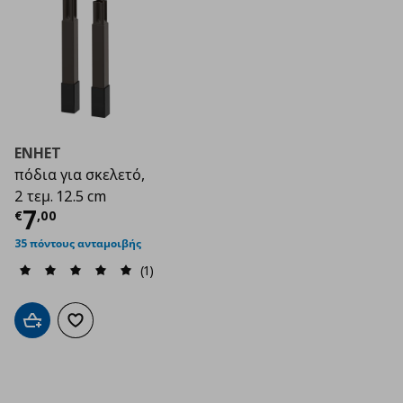
ENHET
πόδια για σκελετό,
2 τεμ. 12.5 cm
Τρέχουσα τιμή
€ 7,00
7
€
,
00
35 πόντους ανταμοιβής
(1)
Προσθήκη στο καλάθι
Προσθήκη στα αγαπημένα