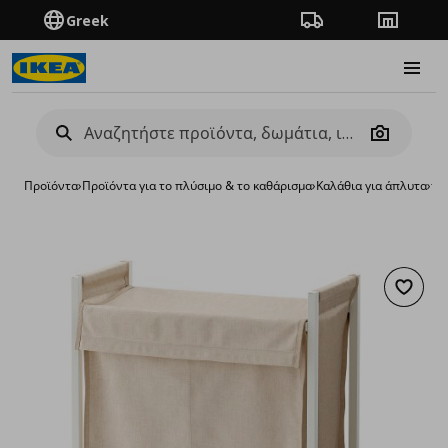
Greek
Πορεία παραγγελίας
Καταστή
Burge
Camera
Προϊόντα
›
Προϊόντα για το πλύσιμο & το καθάρισμα
›
Καλάθια για άπλυτα
›
τρ
Προσθή