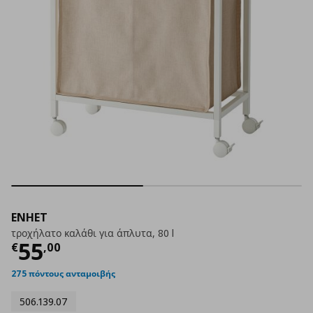
ENHET
τροχήλατο καλάθι για άπλυτα, 80 l
Τρέχουσα τιμή
€ 55,00
55
€
,
00
275 πόντους ανταμοιβής
506.139.07