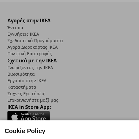
Αγορές στην IKEA
Έντυπα
Εγγυήσεις IKEA
Σχεδιαστικά Προγράμματα
Αγορά Δωρoκάρτας IKEA
Πολιτική Επιστροφής
Σχετικά με την IKEA
Γνωρίζοντας την IKEA
Βιωσιμότητα
Εργασία στην IKEA
Καταστήματα
Συχνές Ερωτήσεις
Επικοινωνήστε μαζί μας
IKEA in Store App:
Cookie Policy