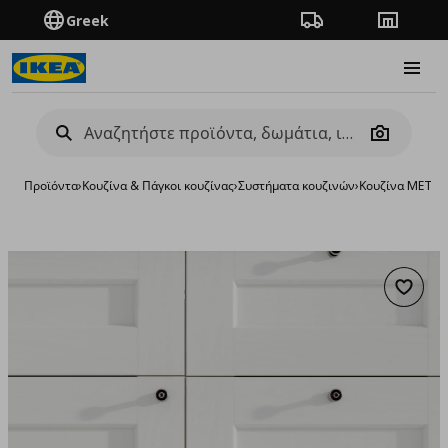
Greek
Πορεία παραγγελίας
Καταστή
Burge
Camera
Προϊόντα
›
Κουζίνα & Πάγκοι κουζίνας
›
Συστήματα κουζινών
›
Κουζίνα METO
Προσθή