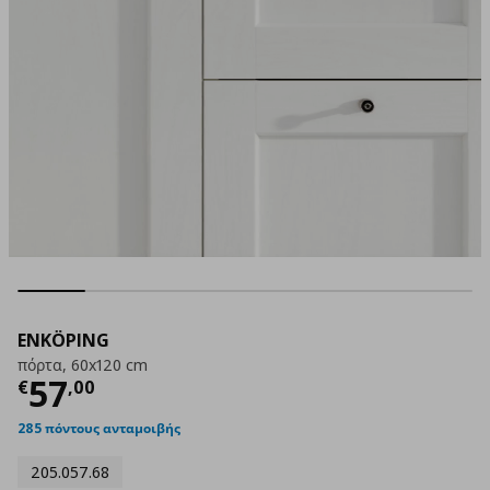
ENKÖPING
πόρτα, 60x120 cm
Τρέχουσα τιμή
€ 57,00
57
€
,
00
285 πόντους ανταμοιβής
205.057.68