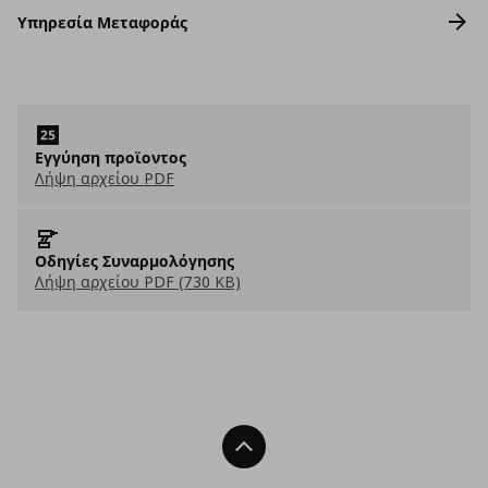
Υπηρεσία Μεταφοράς
Εγγύηση προϊοντος
Λήψη αρχείου PDF
Οδηγίες Συναρμολόγησης
Λήψη αρχείου PDF (730 KB)
Back To Top