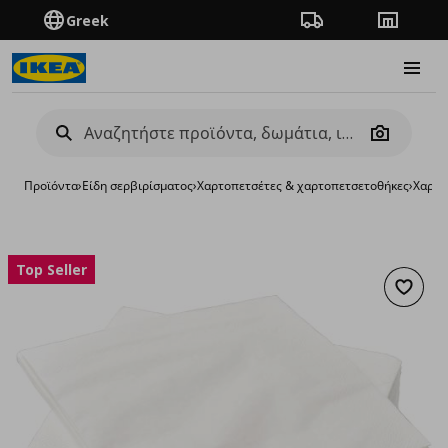
Greek
Πορεία παραγγελίας
Καταστή
Burge
Camera
Προϊόντα
›
Είδη σερβιρίσματος
›
Χαρτοπετσέτες & χαρτοπετσετοθήκες
›
Χαρτο
Top Seller
Προσθή