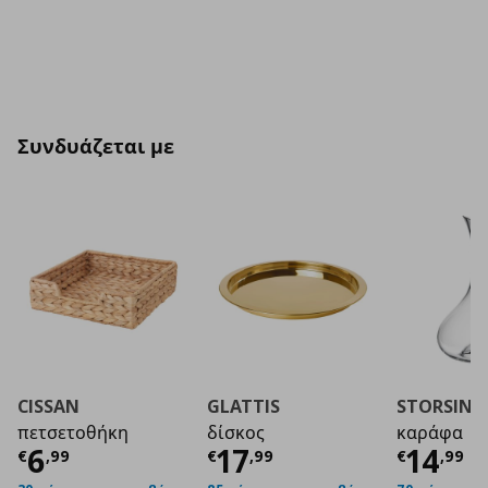
Συνδυάζεται με
CISSAN
GLATTIS
STORSINT
πετσετοθήκη
δίσκος
καράφα
Τρέχουσα τιμή
Τρέχουσα τιμή
€ 6,99
Τρέχο
€ 1
6
17
14
€
,
99
€
,
99
€
,
99