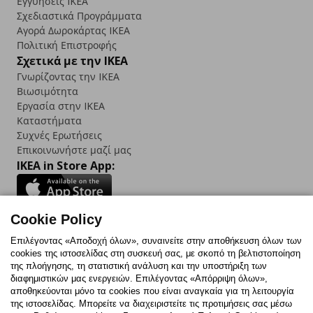
Εγγυήσεις IKEA
Σχεδιαστικά Προγράμματα
Αγορά Δωρoκάρτας IKEA
Πολιτική Επιστροφής
Σχετικά με την IKEA
Γνωρίζοντας την IKEA
Βιωσιμότητα
Εργασία στην IKEA
Καταστήματα
Συχνές Ερωτήσεις
Επικοινωνήστε μαζί μας
IKEA in Store App:
Cookie Policy
Follow us:
Επιλέγοντας «Αποδοχή όλων», συναινείτε στην αποθήκευση όλων των
cookies της ιστοσελίδας στη συσκευή σας, με σκοπό τη βελτιστοποίηση
Facebook
Instagram
TikTok
Youtube
Pinterest
Twitter
της πλοήγησης, τη στατιστική ανάλυση και την υποστήριξη των
διαφημιστικών μας ενεργειών. Επιλέγοντας «Απόρριψη όλων»,
αποθηκεύονται μόνο τα cookies που είναι αναγκαία για τη λειτουργία
της ιστοσελίδας. Μπορείτε να διαχειριστείτε τις προτιμήσεις σας μέσω