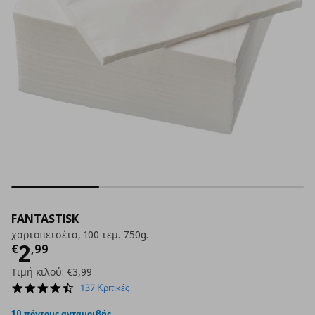
FANTASTISK
χαρτοπετσέτα, 100 τεμ. 750g.
Τρέχουσα τιμή
€ 2,99
2
€
,
99
Τιμή κιλού:
€3,99
4.6
137 Κριτικές
star
rating
10 πόντους ανταμοιβής