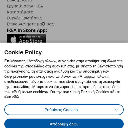
Εργασία στην IKEA
Καταστήματα
Συχνές Ερωτήσεις
Επικοινωνήστε μαζί μας
IKEA in Store App:
Cookie Policy
Follow us:
Επιλέγοντας «Αποδοχή όλων», συναινείτε στην αποθήκευση όλων των
cookies της ιστοσελίδας στη συσκευή σας, με σκοπό τη βελτιστοποίηση
Facebook
Instagram
TikTok
Youtube
Pinterest
Twitter
της πλοήγησης, τη στατιστική ανάλυση και την υποστήριξη των
διαφημιστικών μας ενεργειών. Επιλέγοντας «Απόρριψη όλων»,
αποθηκεύονται μόνο τα cookies που είναι αναγκαία για τη λειτουργία
της ιστοσελίδας. Μπορείτε να διαχειριστείτε τις προτιμήσεις σας μέσω
των «Ρυθμίσεων cookies». Για την αναλυτική Πολιτική Cookies κάντε
κλικ εδώ.
Πολιτική Cookies
Δήλωση ψηφιακής προσβασιμότητας
Ρυθμίσεις Cookies
Ρυθμίσεις cookies
Όροι Χρήσης
Γενική Πολιτική Προσωπικών Δεδομένων
Πολιτική Προσωπικών Δεδομένων για ΙΚΕΑ.gr
Απόρριψη όλων