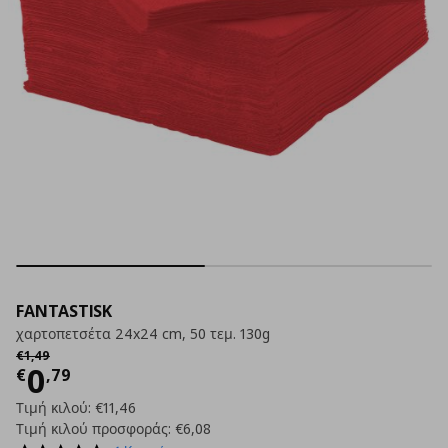
FANTASTISK
χαρτοπετσέτα 24x24 cm, 50 τεμ. 130g
Αρχική τιμή
€ 1,49
€
1
,
49
Τρέχουσα τιμή
€ 0,79
0
€
,
79
Τιμή κιλού:
€11,46
Τιμή κιλού προσφοράς:
€6,08