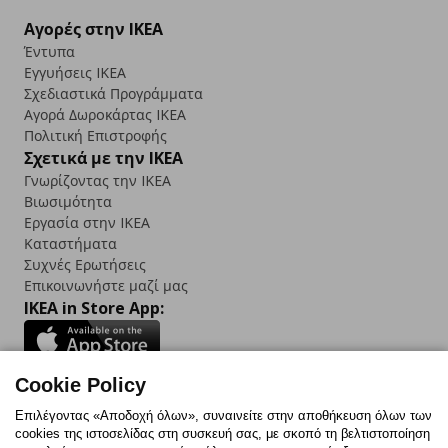
Αγορές στην IKEA
Έντυπα
Εγγυήσεις IKEA
Σχεδιαστικά Προγράμματα
Αγορά Δωρoκάρτας IKEA
Πολιτική Επιστροφής
Σχετικά με την IKEA
Γνωρίζοντας την IKEA
Βιωσιμότητα
Εργασία στην IKEA
Καταστήματα
Συχνές Ερωτήσεις
Επικοινωνήστε μαζί μας
IKEA in Store App:
Cookie Policy
Follow us:
Επιλέγοντας «Αποδοχή όλων», συναινείτε στην αποθήκευση όλων των
cookies της ιστοσελίδας στη συσκευή σας, με σκοπό τη βελτιστοποίηση