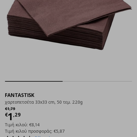
FANTASTISK
χαρτοπετσέτα 33x33 cm, 50 τεμ. 220g
Αρχική τιμή
€ 1,79
€
1
,
79
Τρέχουσα τιμή
€ 1,29
1
€
,
29
Τιμή κιλού:
€8,14
Τιμή κιλού προσφοράς:
€5,87