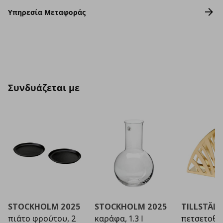
Υπηρεσία Μεταφοράς
Συνδυάζεται με
STOCKHOLM 2025
STOCKHOLM 2025
TILLSTÄL
πιάτο φρούτου, 2
καράφα, 1.3 l
πετσετοθή