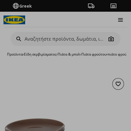
Greek
Πορεία παραγγελίας
Καταστή
Burge
Camera
Προϊόντα
›
Είδη σερβιρίσματος
›
Πιάτα & μπολ
›
Πιάτα φρούτου
›
πιάτο φρούτου
Προσθή