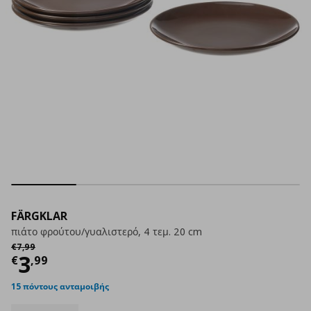
FÄRGKLAR
πιάτο φρούτου/γυαλιστερό, 4 τεμ. 20 cm
Αρχική τιμή
€ 7,99
€
7
,
99
Τρέχουσα τιμή
€ 3,99
3
€
,
99
15 πόντους ανταμοιβής