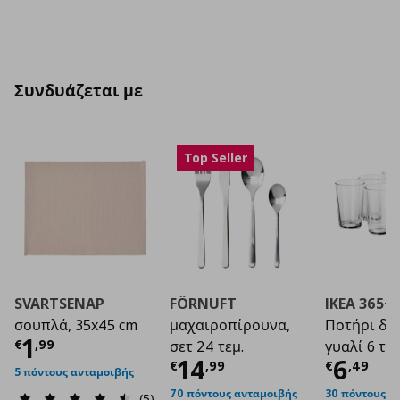
Συνδυάζεται με
Top Seller
SVARTSENAP
FÖRNUFT
IKEA 365+
σουπλά, 35x45 cm
μαχαιροπίρουνα,
Ποτήρι δι
Τρέχουσα τιμή
€ 1,99
1
€
,
99
σετ 24 τεμ.
γυαλί 6 τεμ
Τρέχουσα τιμή
Τρέχο
€ 1
14
6
€
,
99
€
,
49
5 πόντους ανταμοιβής
70 πόντους ανταμοιβής
30 πόντους α
(5)