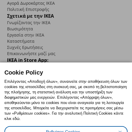
Αγορά Δωρoκάρτας IKEA
Πολιτική Επιστροφής
Σχετικά με την IKEA
Γνωρίζοντας την IKEA
Βιωσιμότητα
Εργασία στην IKEA
Καταστήματα
Συχνές Ερωτήσεις
Επικοινωνήστε μαζί μας
IKEA in Store App:
Cookie Policy
Επιλέγοντας «Αποδοχή όλων», συναινείτε στην αποθήκευση όλων των
cookies της ιστοσελίδας στη συσκευή σας, με σκοπό τη βελτιστοποίηση
Follow us:
της πλοήγησης, τη στατιστική ανάλυση και την υποστήριξη των
διαφημιστικών μας ενεργειών. Επιλέγοντας «Απόρριψη όλων»,
Facebook
Instagram
TikTok
Youtube
Pinterest
Twitter
αποθηκεύονται μόνο τα cookies που είναι αναγκαία για τη λειτουργία
της ιστοσελίδας. Μπορείτε να διαχειριστείτε τις προτιμήσεις σας μέσω
των «Ρυθμίσεων cookies». Για την αναλυτική Πολιτική Cookies κάντε
κλικ εδώ.
Ρυθμίσεις Cookies