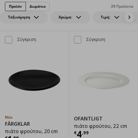
Προϊόν
Δωμάτιο
39 Προϊόντα
Ταξινόμηση
Χρώμα:
Τιμή:
Σύγκριση
Σύγκριση
Νέο
OFANTLIGT
FÄRGKLAR
πιάτο φρούτου, 22 cm
πιάτο φρούτου, 20 cm
Τρέχουσα τιμ
4
€
,
99
€
,
99