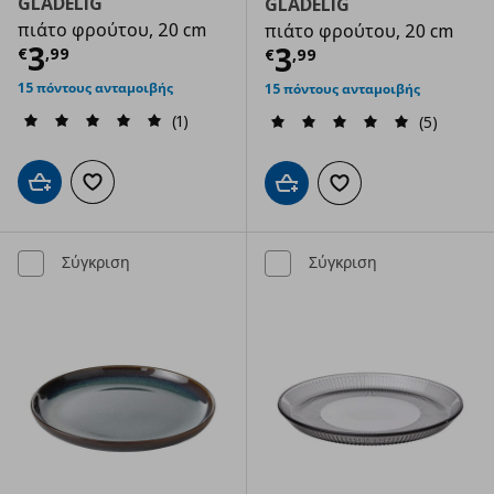
GLADELIG
GLADELIG
πιάτο φρούτου, 20 cm
πιάτο φρούτου, 20 cm
Τρέχουσα τιμή
€ 3,99
3
Τρέχουσα τιμ
3
€
,
99
€
,
99
15 πόντους ανταμοιβής
15 πόντους ανταμοιβής
(1)
(5)
Προσθήκη στο καλάθι
Προσθήκη στα αγαπημένα
Προσθήκη στο καλάθι
Προσθήκη στα αγαπημ
Σύγκριση
Σύγκριση