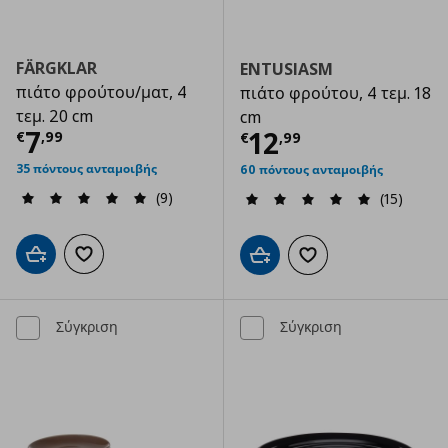
FÄRGKLAR
ENTUSIASM
πιάτο φρούτου/ματ, 4
πιάτο φρούτου, 4 τεμ. 18
τεμ. 20 cm
cm
Τρέχουσα τιμή
€ 7,99
7
Τρέχουσα τιμ
12
€
,
99
€
,
99
35 πόντους ανταμοιβής
60 πόντους ανταμοιβής
(9)
(15)
Προσθήκη στο καλάθι
Προσθήκη στα αγαπημένα
Προσθήκη στο καλάθι
Προσθήκη στα αγαπημ
Σύγκριση
Σύγκριση