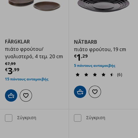
FÄRGKLAR
NÄTBARB
πιάτο φρούτου/
πιάτο φρούτου, 19 cm
Τρέχουσα τιμ
1
€
,
29
γυαλιστερό, 4 τεμ. 20 cm
Αρχική τιμή
€ 7,99
€
7
,
99
5 πόντους ανταμοιβής
Τρέχουσα τιμή
€ 3,99
3
€
,
99
(6)
15 πόντους ανταμοιβής
Προσθήκη στο καλάθι
Προσθήκη στα αγαπημ
Προσθήκη στο καλάθι
Προσθήκη στα αγαπημένα
Σύγκριση
Σύγκριση