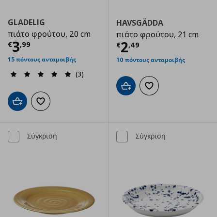
GLADELIG
HAVSGÄDDA
πιάτο φρούτου, 20 cm
πιάτο φρούτου, 21 cm
Τρέχουσα τιμή
€ 3,99
3
Τρέχουσα τιμ
2
€
,
99
€
,
49
15 πόντους ανταμοιβής
10 πόντους ανταμοιβής
(3)
Προσθήκη στο καλάθι
Προσθήκη στα αγαπημ
Προσθήκη στο καλάθι
Προσθήκη στα αγαπημένα
Σύγκριση
Σύγκριση