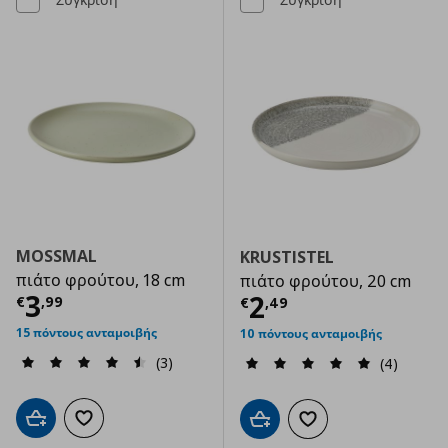
MOSSMAL
KRUSTISTEL
πιάτο φρούτου, 18 cm
πιάτο φρούτου, 20 cm
Τρέχουσα τιμή
€ 3,99
3
Τρέχουσα τιμ
2
€
,
99
€
,
49
15 πόντους ανταμοιβής
10 πόντους ανταμοιβής
(3)
(4)
Προσθήκη στο καλάθι
Προσθήκη στα αγαπημένα
Προσθήκη στο καλάθι
Προσθήκη στα αγαπημ