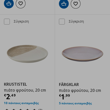
Προσθήκη στο καλάθι
Προσθήκη στα αγαπημένα
Προσθήκη στο καλάθι
Προσθήκη στα αγαπημ
Σύγκριση
Σύγκριση
KRUSTISTEL
FÄRGKLAR
πιάτο φρούτου, 20 cm
πιάτο φρούτου, 20 cm
Τρέχουσα τιμή
€ 2,49
2
Τρέχουσα τιμ
1
€
,
49
€
,
99
10 πόντους ανταμοιβής
5 πόντους ανταμοιβής