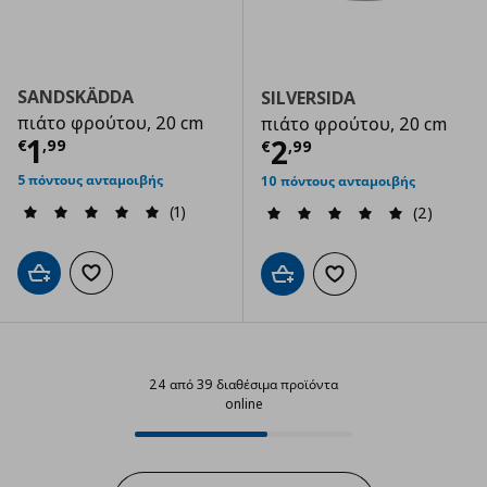
SANDSKÄDDA
SILVERSIDA
πιάτο φρούτου, 20 cm
πιάτο φρούτου, 20 cm
Τρέχουσα τιμή
€ 1,99
1
Τρέχουσα τιμ
2
€
,
99
€
,
99
5 πόντους ανταμοιβής
10 πόντους ανταμοιβής
(1)
(2)
Προσθήκη στο καλάθι
Προσθήκη στα αγαπημένα
Προσθήκη στο καλάθι
Προσθήκη στα αγαπημ
24 από 39 διαθέσιμα προϊόντα
online
24 από 39 διαθέσιμα προϊόντα on
Progress: