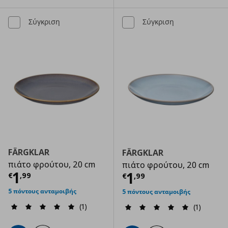
Σύγκριση
Σύγκριση
FÄRGKLAR
FÄRGKLAR
πιάτο φρούτου, 20 cm
πιάτο φρούτου, 20 cm
Τρέχουσα τιμή
€ 1,99
1
Τρέχουσα τιμ
1
€
,
99
€
,
99
5 πόντους ανταμοιβής
5 πόντους ανταμοιβής
(1)
(1)