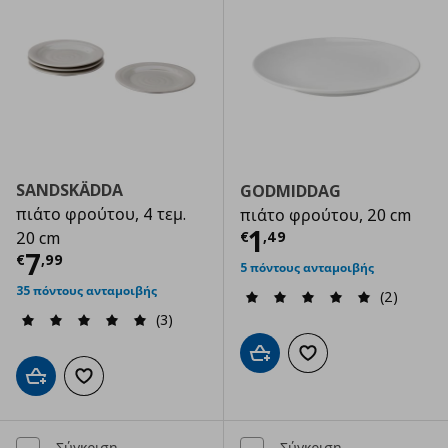
SANDSKÄDDA
GODMIDDAG
πιάτο φρούτου, 4 τεμ.
πιάτο φρούτου, 20 cm
Τρέχουσα τιμ
1
€
,
49
20 cm
Τρέχουσα τιμή
€ 7,99
7
€
,
99
5 πόντους ανταμοιβής
35 πόντους ανταμοιβής
(2)
(3)
Προσθήκη στο καλάθι
Προσθήκη στα αγαπημ
Προσθήκη στο καλάθι
Προσθήκη στα αγαπημένα
Σύγκριση
Σύγκριση