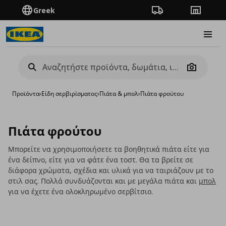
Greek
Πορεία παραγγελίας
Καταστή
Burge
Camera
Προϊόντα
›
Είδη σερβιρίσματος
›
Πιάτα & μπολ
›
Πιάτα φρούτου
Πιάτα φρούτου
Μπορείτε να χρησιμοποιήσετε τα βοηθητικά πιάτα είτε για
ένα δείπνο, είτε για να φάτε ένα τοστ. Θα τα βρείτε σε
διάφορα χρώματα, σχέδια και υλικά για να ταιριάζουν με το
στιλ σας. Πολλά συνδυάζονται και με μεγάλα πιάτα και
μπολ
για να έχετε ένα ολοκληρωμένο σερβίτσιο.