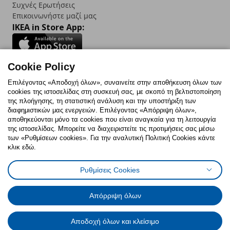
Συχνές Ερωτήσεις
Επικοινωνήστε μαζί μας
IKEA in Store App:
Cookie Policy
Follow us:
Επιλέγοντας «Αποδοχή όλων», συναινείτε στην αποθήκευση όλων των
cookies της ιστοσελίδας στη συσκευή σας, με σκοπό τη βελτιστοποίηση
Facebook
Instagram
TikTok
Youtube
Pinterest
Twitter
της πλοήγησης, τη στατιστική ανάλυση και την υποστήριξη των
διαφημιστικών μας ενεργειών. Επιλέγοντας «Απόρριψη όλων»,
αποθηκεύονται μόνο τα cookies που είναι αναγκαία για τη λειτουργία
της ιστοσελίδας. Μπορείτε να διαχειριστείτε τις προτιμήσεις σας μέσω
των «Ρυθμίσεων cookies». Για την αναλυτική Πολιτική Cookies κάντε
κλικ εδώ.
Πολιτική Cookies
Δήλωση ψηφιακής προσβασιμότητας
Ρυθμίσεις Cookies
Ρυθμίσεις cookies
Όροι Χρήσης
Γενική Πολιτική Προσωπικών Δεδομένων
Πολιτική Προσωπικών Δεδομένων για ΙΚΕΑ.gr
Απόρριψη όλων
Κώδικας Καταναλωτικής Δεοντολογίας
Αποδοχή όλων και κλείσιμο