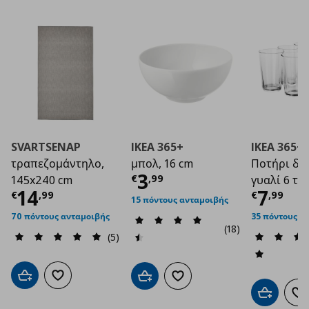
SVARTSENAP
IKEA 365+
IKEA 365+
τραπεζομάντηλο,
μπολ, 16 cm
Ποτήρι δι
Τρέχουσα τιμή
€ 3
3
€
,
99
145x240 cm
γυαλί 6 τεμ
Τρέχουσα τιμή
€ 14,99
Τρέχο
14
7
€
,
99
€
,
99
15 πόντους ανταμοιβής
70 πόντους ανταμοιβής
35 πόντους α
(18)
(5)
Προσθήκη στο καλάθι
Προσθήκη στα αγαπημένα
Προσθήκη στο καλάθι
Προσθήκη στα αγαπημένα
Προσθήκη 
Πρ