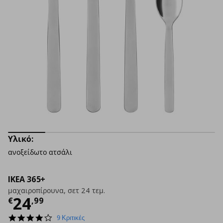
Υλικό:
ανοξείδωτο ατσάλι
IKEA 365+
μαχαιροπίρουνα, σετ 24 τεμ.
Τρέχουσα τιμή
€ 24,99
24
€
,
99
4.2
9 Κριτικές