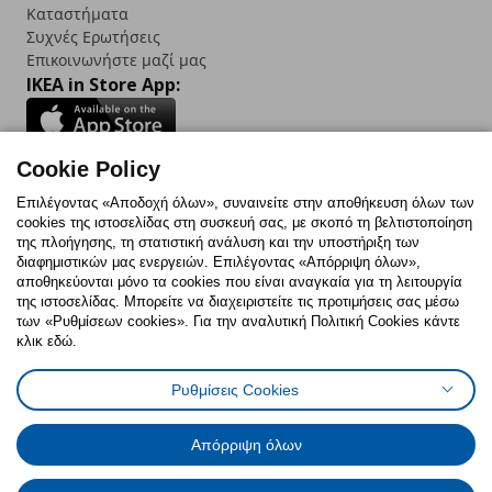
Καταστήματα
Συχνές Ερωτήσεις
Επικοινωνήστε μαζί μας
IKEA in Store App:
Cookie Policy
Follow us:
Επιλέγοντας «Αποδοχή όλων», συναινείτε στην αποθήκευση όλων των
cookies της ιστοσελίδας στη συσκευή σας, με σκοπό τη βελτιστοποίηση
Facebook
Instagram
TikTok
Youtube
Pinterest
Twitter
της πλοήγησης, τη στατιστική ανάλυση και την υποστήριξη των
διαφημιστικών μας ενεργειών. Επιλέγοντας «Απόρριψη όλων»,
αποθηκεύονται μόνο τα cookies που είναι αναγκαία για τη λειτουργία
της ιστοσελίδας. Μπορείτε να διαχειριστείτε τις προτιμήσεις σας μέσω
των «Ρυθμίσεων cookies». Για την αναλυτική Πολιτική Cookies κάντε
κλικ εδώ.
Πολιτική Cookies
Δήλωση ψηφιακής προσβασιμότητας
Ρυθμίσεις Cookies
Ρυθμίσεις cookies
Όροι Χρήσης
Γενική Πολιτική Προσωπικών Δεδομένων
Πολιτική Προσωπικών Δεδομένων για ΙΚΕΑ.gr
Απόρριψη όλων
Κώδικας Καταναλωτικής Δεοντολογίας