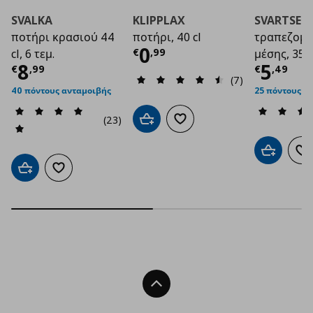
SVALKA
KLIPPLAX
SVARTSEN
ποτήρι κρασιού 44
ποτήρι, 40 cl
τραπεζομ
Τρέχουσα τιμή
€ 0
0
€
,
99
cl, 6 τεμ.
μέσης, 35x
Τρέχουσα τιμή
€ 8,99
Τρέχο
8
5
€
,
99
€
,
49
(7)
40 πόντους ανταμοιβής
25 πόντους α
(23)
Προσθήκη στο καλάθι
Προσθήκη στα αγαπημένα
Προσθήκη 
Πρ
Προσθήκη στο καλάθι
Προσθήκη στα αγαπημένα
Back To Top