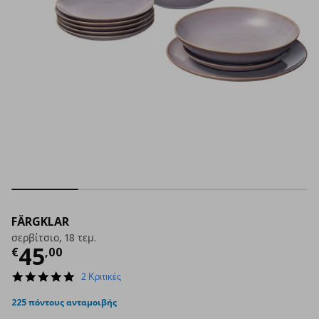
FÄRGKLAR
σερβίτσιο, 18 τεμ.
Τρέχουσα τιμή
€ 45,00
45
€
,
00
5.0
2 Κριτικές
star
rating
225 πόντους ανταμοιβής