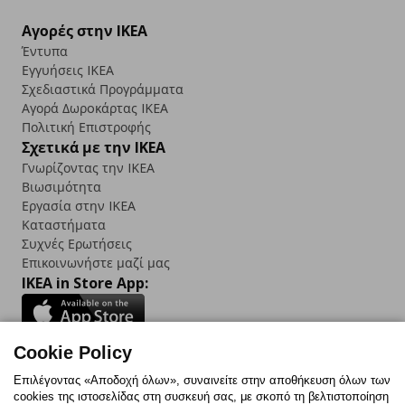
Αγορές στην IKEA
Έντυπα
Εγγυήσεις IKEA
Σχεδιαστικά Προγράμματα
Αγορά Δωρoκάρτας IKEA
Πολιτική Επιστροφής
Σχετικά με την IKEA
Γνωρίζοντας την IKEA
Βιωσιμότητα
Εργασία στην IKEA
Καταστήματα
Συχνές Ερωτήσεις
Επικοινωνήστε μαζί μας
IKEA in Store App:
Cookie Policy
Follow us:
Επιλέγοντας «Αποδοχή όλων», συναινείτε στην αποθήκευση όλων των
cookies της ιστοσελίδας στη συσκευή σας, με σκοπό τη βελτιστοποίηση