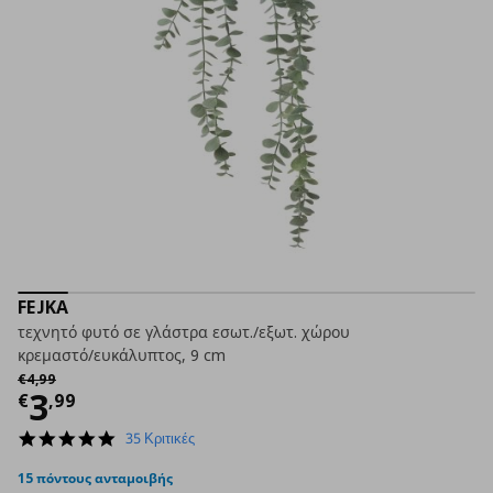
FEJKA
τεχνητό φυτό σε γλάστρα εσωτ./εξωτ. χώρου
κρεμαστό/ευκάλυπτος, 9 cm
Αρχική τιμή
€ 4,99
€
4
,
99
Τρέχουσα τιμή
€ 3,99
3
€
,
99
4.8
35 Κριτικές
star
rating
15 πόντους ανταμοιβής