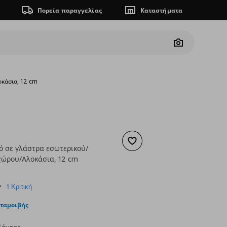
Πορεία παραγγελίας
Καταστήματα
Camera
κάσια, 12 cm
Προσθήκη στα αγαπημένα
ό σε γλάστρα εσωτερικού/
χώρου/Αλοκάσια, 12 cm
ουσα τιμή
€ 9,99
5.0
1 Κριτική
star
rating
νταμοιβής