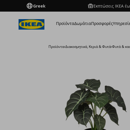
Greek
Εκπτώσεις IKEA έω
Προϊόντα
Δωμάτια
Προσφορές
Υπηρεσί
Προϊόντα
›
Διακοσμητικά, Κεριά & Φυτά
›
Φυτά & κα