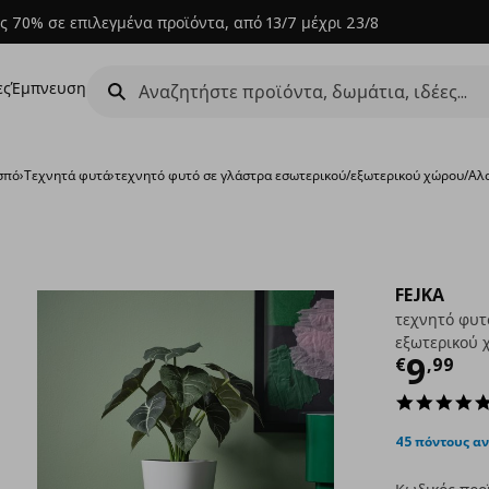
ς 70% σε επιλεγμένα προϊόντα, από 13/7 μέχρι 23/8
ες
Έμπνευση
σπό
›
Τεχνητά φυτά
›
τεχνητό φυτό σε γλάστρα εσωτερικού/εξωτερικού χώρου/Αλο
FEJKA
τεχνητό φυτ
εξωτερικού 
Τρέχ
9
€
,
99
45 πόντους α