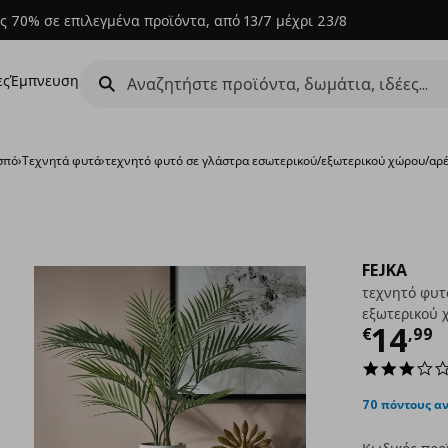
ς 70% σε επιλεγμένα προϊόντα, από 13/7 μέχρι 23/8
ες
Έμπνευση
σπό
›
Τεχνητά φυτά
›
τεχνητό φυτό σε γλάστρα εσωτερικού/εξωτερικού χώρου/αρέ
FEJKA
τεχνητό φυτ
εξωτερικού 
Τρέχ
14
€
,
99
70 πόντους α