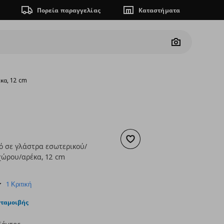
Πορεία παραγγελίας
Καταστήματα
Camera
κα, 12 cm
Προσθήκη στα αγαπημένα
ό σε γλάστρα εσωτερικού/
χώρου/αρέκα, 12 cm
ουσα τιμή
€ 14,99
3.0
1 Κριτική
star
rating
νταμοιβής