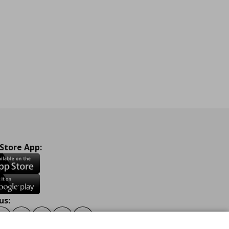
 Store App:
us:
ook
Instagram
TikTok
Youtube
Pinterest
Twitter