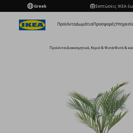
Greek
Εκπτώσεις IKEA έω
Προϊόντα
Δωμάτια
Προσφορές
Υπηρεσί
Προϊόντα
›
Διακοσμητικά, Κεριά & Φυτά
›
Φυτά & κα