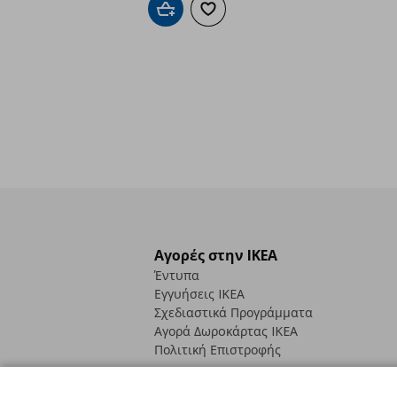
Προσθήκη στο καλάθι
Προσθήκη στα αγαπημένα
Αγορές στην IKEA
Έντυπα
Εγγυήσεις IKEA
Σχεδιαστικά Προγράμματα
Αγορά Δωρoκάρτας IKEA
Πολιτική Επιστροφής