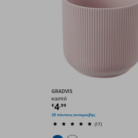
GRADVIS
κασπό
Τρέχουσα τιμή
€ 4,9
4
€
,
99
20 πόντους ανταμοιβής
(17)