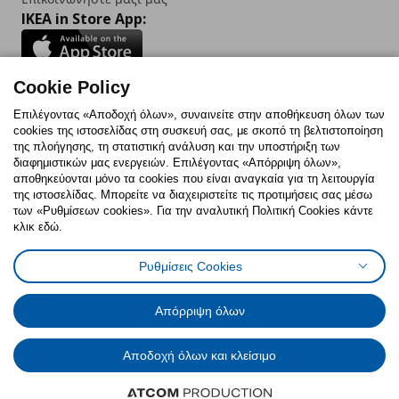
IKEA in Store App:
Cookie Policy
Follow us:
Επιλέγοντας «Αποδοχή όλων», συναινείτε στην αποθήκευση όλων των
cookies της ιστοσελίδας στη συσκευή σας, με σκοπό τη βελτιστοποίηση
Facebook
Instagram
TikTok
Youtube
Pinterest
Twitter
της πλοήγησης, τη στατιστική ανάλυση και την υποστήριξη των
διαφημιστικών μας ενεργειών. Επιλέγοντας «Απόρριψη όλων»,
αποθηκεύονται μόνο τα cookies που είναι αναγκαία για τη λειτουργία
της ιστοσελίδας. Μπορείτε να διαχειριστείτε τις προτιμήσεις σας μέσω
των «Ρυθμίσεων cookies». Για την αναλυτική Πολιτική Cookies κάντε
κλικ εδώ.
Πολιτική Cookies
Δήλωση ψηφιακής προσβασιμότητας
Ρυθμίσεις Cookies
Ρυθμίσεις cookies
Όροι Χρήσης
Γενική Πολιτική Προσωπικών Δεδομένων
Πολιτική Προσωπικών Δεδομένων για ΙΚΕΑ.gr
Απόρριψη όλων
Κώδικας Καταναλωτικής Δεοντολογίας
Αποδοχή όλων και κλείσιμο
© Inter-IKEA Systems B.V. 1999 - 2025