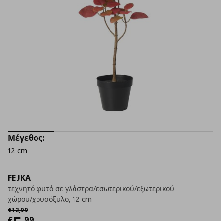
Μέγεθος:
12 cm
FEJKA
τεχνητό φυτό σε γλάστρα/εσωτερικού/εξωτερικού
χώρου/χρυσόξυλο, 12 cm
Αρχική τιμή
€ 12,99
€
12
,
99
€
,
99