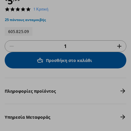
Τρέχουσα τιμή
€ 5,99
5
5.0
1 Κριτική
star
rating
25 πόντους ανταμοιβής
605.825.09
Προσθήκη στο καλάθι
Πληροφορίες προϊόντος
Υπηρεσία Μεταφοράς