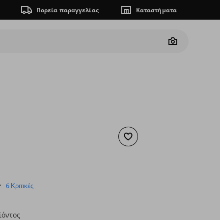
Πορεία παραγγελίας
Καταστήματα
Camera
Προσθήκη στα αγαπημένα
ουσα τιμή
€ 0,39
4.7
6 Κριτικές
star
rating
ϊόντος