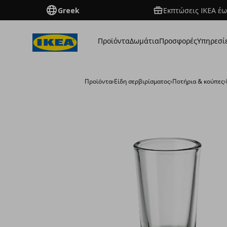
Greek
Εκπτώσεις IKEA έω
Προϊόντα
Δωμάτια
Προσφορές
Υπηρεσί
Προϊόντα
›
Είδη σερβιρίσματος
›
Ποτήρια & κούπες
›