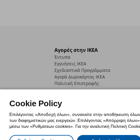
Αγορές στην IKEA
Έντυπα
Εγγυήσεις IKEA
Σχεδιαστικά Προγράμματα
Αγορά Δωρoκάρτας IKEA
Πολιτική Επιστροφής
Cookie Policy
Επιλέγοντας «Αποδοχή όλων», συναινείτε στην αποθήκευση όλων τ
των διαφημιστικών μας ενεργειών. Επιλέγοντας «Απόρριψη όλων», α
Πολιτική Cookies
Δήλωση ψηφιακή
μέσω των «Ρυθμίσεων cookies». Για την αναλυτική Πολιτική Cookie
Πολιτική Προσωπικών Δεδομένων γ