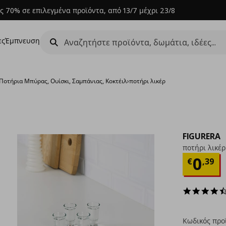
ς 70% σε επιλεγμένα προϊόντα, από 13/7 μέχρι 23/8
ες
Έμπνευση
Ποτήρια Μπύρας, Ουίσκι, Σαμπάνιας, Κοκτέιλ
›
ποτήρι λικέρ
FIGURERA
ποτήρι λικέρ
Τρέχ
0
€
,
39
Κωδικός προ