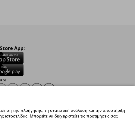
 Store App:
us:
ook
Instagram
TikTok
Youtube
Pinterest
Twitter
οίηση της πλοήγησης, τη στατιστική ανάλυση και την υποστήριξη
 ιστοσελίδας. Μπορείτε να διαχειριστείτε τις προτιμήσεις σας
ν Δεδομένων