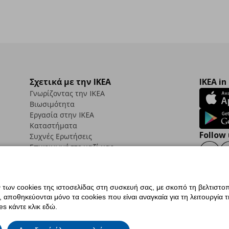
Σχετικά με την IKEA
IKEA in
Γνωρίζοντας την IKEA
Βιωσιμότητα
Εργασία στην IKEA
Καταστήματα
Follow 
Συχνές Ερωτήσεις
Επικοινωνήστε μαζί μας
Faceb
ων cookies της ιστοσελίδας στη συσκευή σας, με σκοπό τη βελτιστοπ
ποθηκεύονται μόνο τα cookies που είναι αναγκαία για τη λειτουργία της
ς προσβασιμότητας
Ρυθμίσεις cookies
Όροι Χρήσης
Γενική Πολιτική Προσωπικώ
s κάντε κλικ εδώ.
ια ΙΚΕΑ.gr
Κώδικας Καταναλωτικής Δεοντολογίας