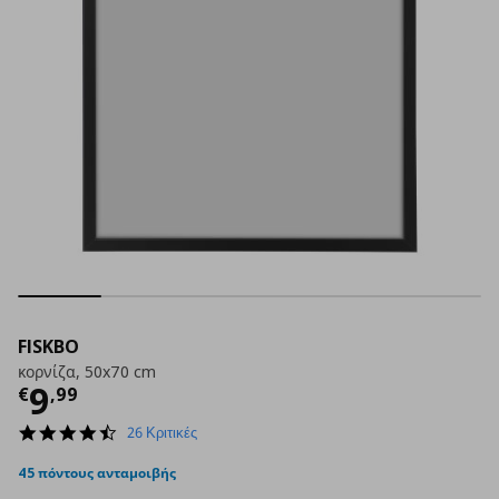
FISKBO
κορνίζα, 50x70 cm
Τρέχουσα τιμή
€ 9,99
9
€
,
99
4.4
26 Κριτικές
star
rating
45 πόντους ανταμοιβής