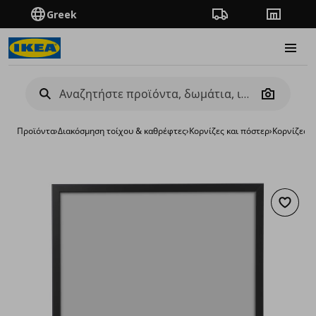
Greek
Πορεία παραγγελίας
Καταστή
Burge
Camera
Προϊόντα
›
Διακόσμηση τοίχου & καθρέφτες
›
Κορνίζες και πόστερ
›
Κορνίζες
›
κ
Προσθή