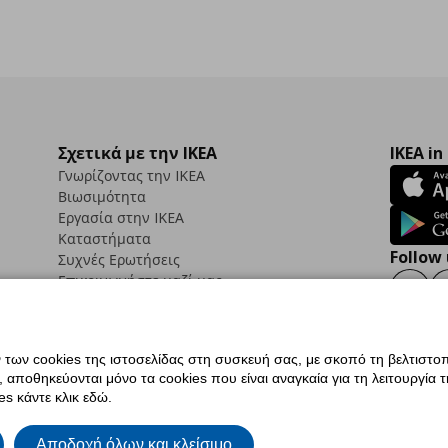
Σχετικά με την IKEA
IKEA in
Γνωρίζοντας την IKEA
Βιωσιμότητα
Εργασία στην IKEA
Καταστήματα
Follow 
Συχνές Ερωτήσεις
Επικοινωνήστε μαζί μας
Faceb
ων cookies της ιστοσελίδας στη συσκευή σας, με σκοπό τη βελτιστοπ
ποθηκεύονται μόνο τα cookies που είναι αναγκαία για τη λειτουργία της
ς προσβασιμότητας
Ρυθμίσεις cookies
Όροι Χρήσης
Γενική Πολιτική Προσωπικώ
s κάντε κλικ εδώ.
ια ΙΚΕΑ.gr
Κώδικας Καταναλωτικής Δεοντολογίας
Αποδοχή όλων και κλείσιμο