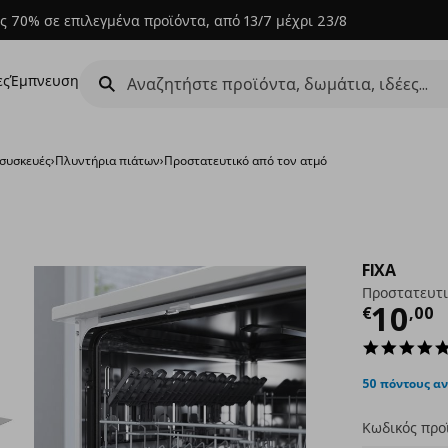
ς 70% σε επιλεγμένα προϊόντα, από 13/7 μέχρι 23/8
ες
Έμπνευση
 συσκευές
›
Πλυντήρια πιάτων
›
Προστατευτικό από τον ατμό
FIXA
Προστατευτι
Τρέχ
10
€
,
00
50 πόντους α
Κωδικός προ