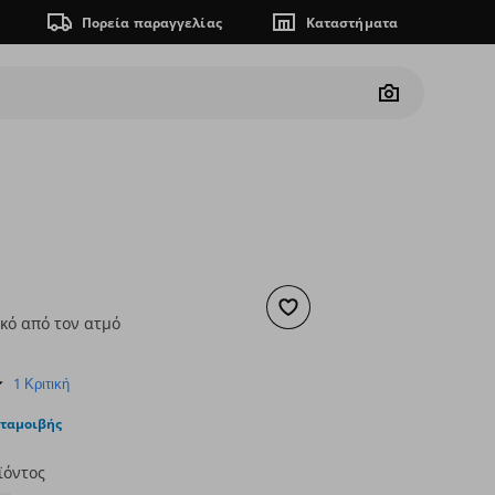
Πορεία παραγγελίας
Καταστήματα
Camera
Προσθήκη στα αγαπημένα
κό από τον ατμό
ουσα τιμή
€ 10,00
5.0
1 Κριτική
star
rating
νταμοιβής
ϊόντος