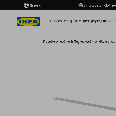
Greek
Εκπτώσεις IKEA έω
Προϊόντα
Δωμάτια
Προσφορές
Υπηρεσί
Προϊόντα
›
Κουζίνα & Πάγκοι κουζίνας
›
Ηλεκτρικές