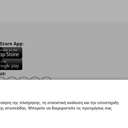
 Store App:
us:
ook
Instagram
TikTok
Youtube
Pinterest
Twitter
οίηση της πλοήγησης, τη στατιστική ανάλυση και την υποστήριξη
 ιστοσελίδας. Μπορείτε να διαχειριστείτε τις προτιμήσεις σας
ν Δεδομένων