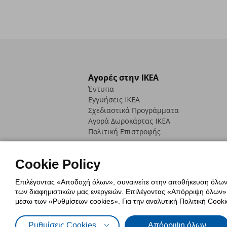
Αγορές στην IKEA
Έντυπα
Εγγυήσεις IKEA
Σχεδιαστικά Προγράμματα
Αγορά Δωρoκάρτας IKEA
Πολιτική Επιστροφής
Cookie Policy
Επιλέγοντας «Αποδοχή όλων», συναινείτε στην αποθήκευση όλων τ
των διαφημιστικών μας ενεργειών. Επιλέγοντας «Απόρριψη όλων», α
Πολιτική Cookies
Δήλωση ψηφιακή
μέσω των «Ρυθμίσεων cookies». Για την αναλυτική Πολιτική Cookie
Πολιτική Προσωπικών Δεδομένων γ
Ρυθμίσεις Cookies
Απόρριψη όλων