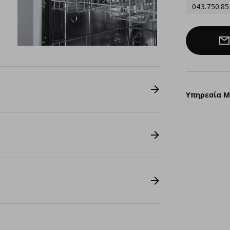
043.750.85
Υπηρεσία 