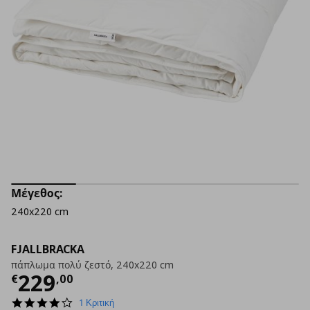
Μέγεθος:
240x220 cm
FJALLBRACKA
πάπλωμα πολύ ζεστό, 240x220 cm
Τρέχουσα τιμή
€ 229,00
229
€
,
00
4.0
1 Κριτική