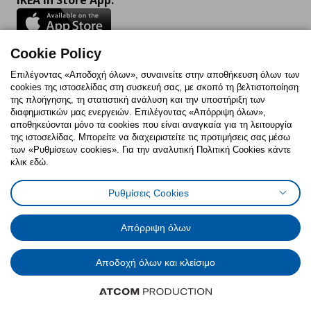
IKEA in Store App:
Cookie Policy
Follow us:
Επιλέγοντας «Αποδοχή όλων», συναινείτε στην αποθήκευση όλων των
cookies της ιστοσελίδας στη συσκευή σας, με σκοπό τη βελτιστοποίηση
Facebook
Instagram
TikTok
Youtube
Pinterest
Twitter
της πλοήγησης, τη στατιστική ανάλυση και την υποστήριξη των
διαφημιστικών μας ενεργειών. Επιλέγοντας «Απόρριψη όλων»,
αποθηκεύονται μόνο τα cookies που είναι αναγκαία για τη λειτουργία
της ιστοσελίδας. Μπορείτε να διαχειριστείτε τις προτιμήσεις σας μέσω
των «Ρυθμίσεων cookies». Για την αναλυτική Πολιτική Cookies κάντε
κλικ εδώ.
Πολιτική Cookies
Δήλωση ψηφιακής προσβασιμότητας
Ρυθμίσεις Cookies
Ρυθμίσεις cookies
Όροι Χρήσης
Γενική Πολιτική Προσωπικών Δεδομένων
Πολιτική Προσωπικών Δεδομένων για ΙΚΕΑ.gr
Απόρριψη όλων
Κώδικας Καταναλωτικής Δεοντολογίας
Αποδοχή όλων και κλείσιμο
© Inter-IKEA Systems B.V. 1999 - 2025