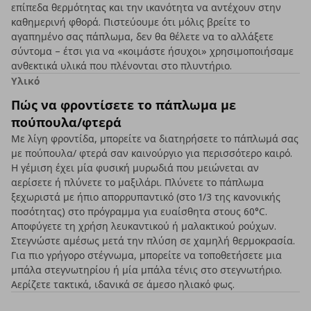
επίπεδα θερμότητας και την ικανότητα να αντέχουν στην
καθημερινή φθορά. Πιστεύουμε ότι μόλις βρείτε το
αγαπημένο σας πάπλωμα, δεν θα θέλετε να το αλλάξετε
σύντομα – έτσι για να «κοιμάστε ήσυχοι» χρησιμοποιήσαμε
ανθεκτικά υλικά που πλένονται στο πλυντήριο.
Υλικό
Πώς να φροντίσετε το πάπλωμα με
πούπουλα/φτερά
Με λίγη φροντίδα, μπορείτε να διατηρήσετε το πάπλωμά σας
με πούπουλα/ φτερά σαν καινούργιο για περισσότερο καιρό.
Η γέμιση έχει μία φυσική μυρωδιά που μειώνεται αν
αερίσετε ή πλύνετε το μαξιλάρι. Πλύνετε το πάπλωμα
ξεχωριστά με ήπιο απορρυπαντικό (στο 1/3 της κανονικής
ποσότητας) στο πρόγραμμα για ευαίσθητα στους 60°C.
Αποφύγετε τη χρήση λευκαντικού ή μαλακτικού ρούχων.
Στεγνώστε αμέσως μετά την πλύση σε χαμηλή θερμοκρασία.
Για πιο γρήγορο στέγνωμα, μπορείτε να τοποθετήσετε μια
μπάλα στεγνωτηρίου ή μία μπάλα τένις στο στεγνωτήριο.
Αερίζετε τακτικά, ιδανικά σε άμεσο ηλιακό φως.