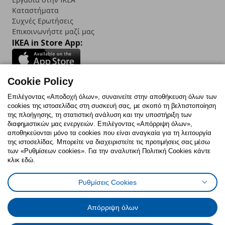
Καταστήματα
Συχνές Ερωτήσεις
Επικοινωνήστε μαζί μας
IKEA in Store App:
Cookie Policy
Follow us:
Επιλέγοντας «Αποδοχή όλων», συναινείτε στην αποθήκευση όλων των
cookies της ιστοσελίδας στη συσκευή σας, με σκοπό τη βελτιστοποίηση
Facebook
Instagram
TikTok
Youtube
Pinterest
Twitter
της πλοήγησης, τη στατιστική ανάλυση και την υποστήριξη των
διαφημιστικών μας ενεργειών. Επιλέγοντας «Απόρριψη όλων»,
αποθηκεύονται μόνο τα cookies που είναι αναγκαία για τη λειτουργία
της ιστοσελίδας. Μπορείτε να διαχειριστείτε τις προτιμήσεις σας μέσω
των «Ρυθμίσεων cookies». Για την αναλυτική Πολιτική Cookies κάντε
κλικ εδώ.
Πολιτική Cookies
Δήλωση ψηφιακής προσβασιμότητας
Ρυθμίσεις Cookies
Ρυθμίσεις cookies
Όροι Χρήσης
Γενική Πολιτική Προσωπικών Δεδομένων
Πολιτική Προσωπικών Δεδομένων για ΙΚΕΑ.gr
Απόρριψη όλων
Κώδικας Καταναλωτικής Δεοντολογίας