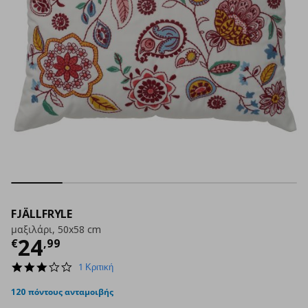
FJÄLLFRYLE
μαξιλάρι, 50x58 cm
Τρέχουσα τιμή
€ 24,99
24
€
,
99
3.0
1 Κριτική
star
rating
120 πόντους ανταμοιβής