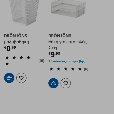
DRÖNJÖNS
DRÖNJÖNS
μολυβοθήκη
θήκη για επιστολές,
Τρέχουσα τιμή
€ 0,99
0
€
,
99
2 τεμ.
Τρέχουσα τιμή
€ 9
9
€
,
99
(16)
45 πόντους ανταμοιβής
(6)
Προσθήκη στο καλάθι
Προσθήκη στα αγαπημένα
Προσθήκη στο καλάθι
Προσθήκη στα αγαπημένα