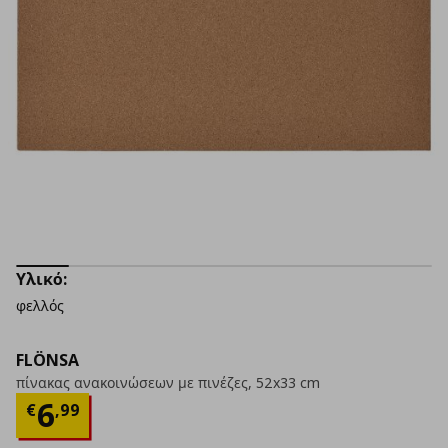
Υλικό:
φελλός
FLÖNSA
πίνακας ανακοινώσεων με πινέζες, 52x33 cm
Τρέχουσα τιμή
€ 6,99
6
€
,
99