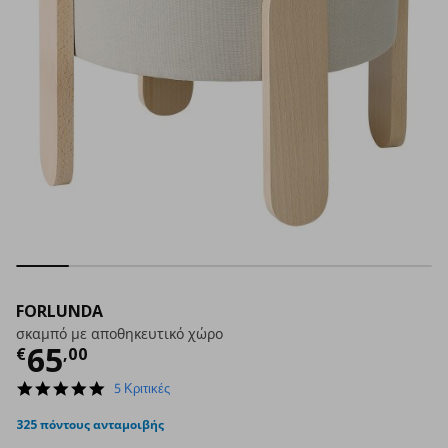
FORLUNDA
σκαμπό με αποθηκευτικό χώρο
Τρέχουσα τιμή
€ 65,00
65
€
,
00
5.0
5 Κριτικές
star
rating
325 πόντους ανταμοιβής