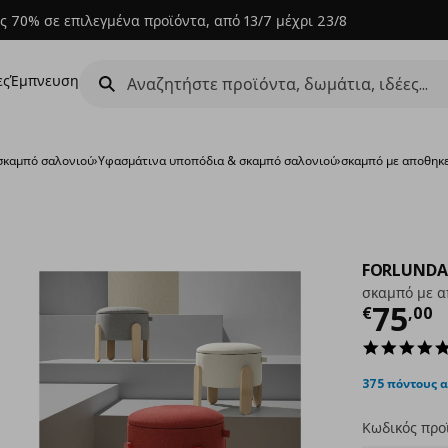
ς 70% σε επιλεγμένα προϊόντα, από 13/7 μέχρι 23/8
ες
Έμπνευση
σκαμπό σαλονιού
›
Υφασμάτινα υποπόδια & σκαμπό σαλονιού
›
σκαμπό με αποθηκ
FORLUNDA
σκαμπό με α
Τρέχ
75
€
,
00
375 πόντους 
Κωδικός προ