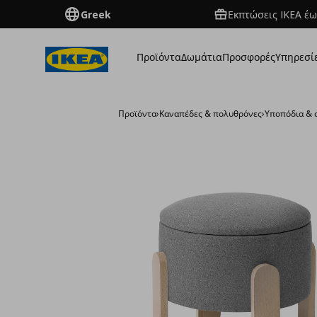
Greek
Εκπτώσεις IKEA έω
Προϊόντα
Δωμάτια
Προσφορές
Υπηρεσί
Προϊόντα
›
Καναπέδες & πολυθρόνες
›
Υποπόδια & 