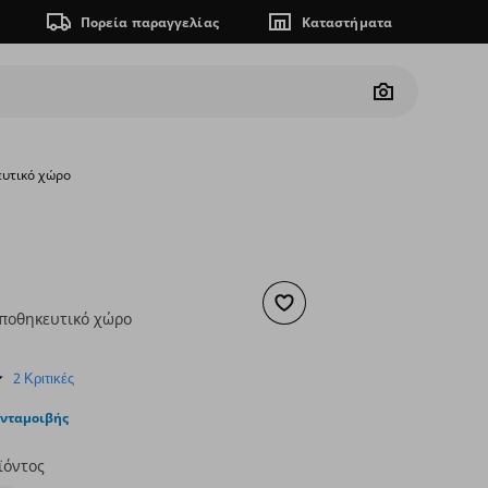
Πορεία παραγγελίας
Καταστήματα
Camera
ευτικό χώρο
Προσθήκη στα αγαπημένα
ποθηκευτικό χώρο
ουσα τιμή
€ 75,00
5.0
2 Κριτικές
star
rating
ανταμοιβής
ϊόντος