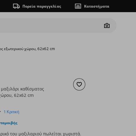
Πορεία παραγγελίας
Καταστήματα
Camera
τος εξωτερικού χώρου, 62x62 cm
Προσθήκη στα αγαπημένα
 μαξιλάρι καθίσματος
χώρου, 62x62 cm
ουσα τιμή
€ 12,00
5.0
1 Κριτική
star
rating
νταμοιβής
ρικό του μαξιλαριού πωλείται χωριστά.