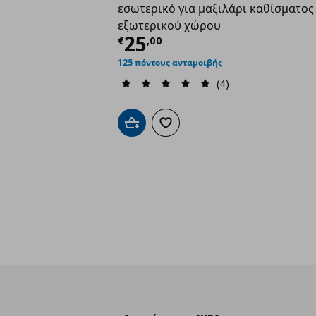
εσωτερικό για μαξιλάρι καθίσματος
εξωτερικού χώρου
Τρέχουσα τιμή
€ 25,
25
€
,
00
125 πόντους ανταμοιβής
(4)
Προσθήκη στο καλάθι
Προσθήκη στα αγαπημένα