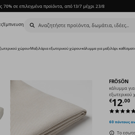
ς 70% σε επιλεγμένα προϊόντα, από 13/7 μέχρι 23/8
ες
Έμπνευση
εξωτερικού χώρου
›
Μαξιλάρια εξωτερικού χώρου
›
κάλυμμα για μαξιλάρι καθίσμα
FRÖSÖN
κάλυμμα για
εξωτερικού 
Τρέχ
12
€
,
00
60 πόντους α
Το εσωτε