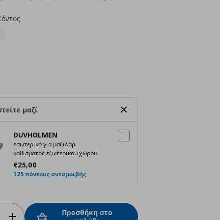
ϊόντος
τείτε μαζί
DUVHOLMEN
εσωτερικό για μαξιλάρι
καθίσματος εξωτερικού χώρου
Τρέχουσα τιμή
€ 25,00
€
25
,
00
125 πόντους ανταμοιβής
Προσθήκη στο