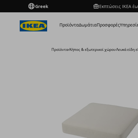
Greek
Εκπτώσεις IKEA έω
Προϊόντα
Δωμάτια
Προσφορές
Υπηρεσί
Προϊόντα
›
Κήπος & εξωτερικοί χώροι
›
Λευκά είδη 