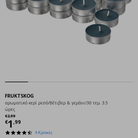
FRUKTSKOG
αρωματικό κερί ρεσό/Βέτιβερ & γεράνι/30 τεμ. 3.5
ώρες
Αρχική τιμή
€ 2,99
€
2
,
99
Τρέχουσα τιμή
€ 1,99
1
€
,
99
4.3
9 Κριτικές
star