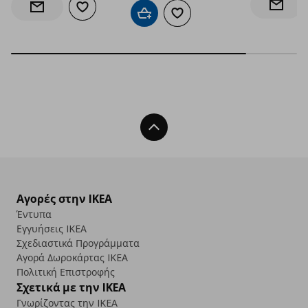
Ενημέρ
Προσθήκη στα αγαπημένα
Ενημέρωση διαθεσιμότητας
Προσθήκη στο καλάθι
Προσθήκη στα αγαπημένα
Back To Top
Αγορές στην IKEA
Έντυπα
Εγγυήσεις IKEA
Σχεδιαστικά Προγράμματα
Αγορά Δωρoκάρτας IKEA
Πολιτική Επιστροφής
Σχετικά με την IKEA
Γνωρίζοντας την IKEA