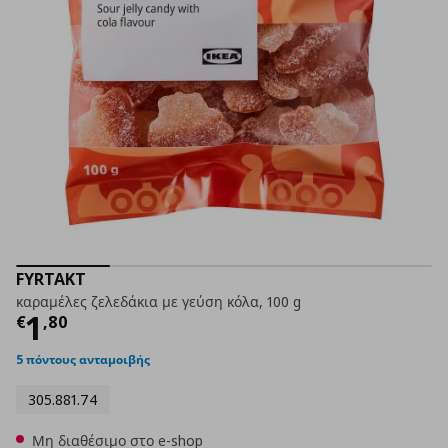
FYRTAKT
καραμέλες ζελεδάκια με γεύση κόλα, 100 g
Τρέχουσα τιμή
€ 1,80
1
€
,
80
5 πόντους ανταμοιβής
305.881.74
Μη διαθέσιμο στο e-shop