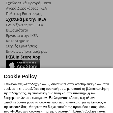
Σχεδιαστικά Προγράμματα
Αγορά Δωρoκάρτας IKEA
Πολιτική Επιστροφής
Σχετικά με την IKEA
Γνωρίζοντας την IKEA
Βιωσιμότητα
Εργασία στην IKEA
Καταστήματα
Συχνές Ερωτήσεις
Επικοινωνήστε μαζί μας
IKEA in Store App:
Cookie Policy
Follow us:
Επιλέγοντας «Αποδοχή όλων», συναινείτε στην αποθήκευση όλων των
cookies της ιστοσελίδας στη συσκευή σας, με σκοπό τη βελτιστοποίηση
Facebook
Instagram
TikTok
Youtube
Pinterest
Twitter
της πλοήγησης, τη στατιστική ανάλυση και την υποστήριξη των
διαφημιστικών μας ενεργειών. Επιλέγοντας «Απόρριψη όλων»,
αποθηκεύονται μόνο τα cookies που είναι αναγκαία για τη λειτουργία
της ιστοσελίδας. Μπορείτε να διαχειριστείτε τις προτιμήσεις σας μέσω
των «Ρυθμίσεων cookies». Για την αναλυτική Πολιτική Cookies κάντε