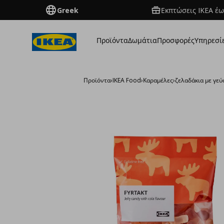
Greek
Εκπτώσεις IKEA έω
Προϊόντα
Δωμάτια
Προσφορές
Υπηρεσί
Προϊόντα
›
IKEA Food
›
Καραμέλες
›
ζελαδάκια με γεύ