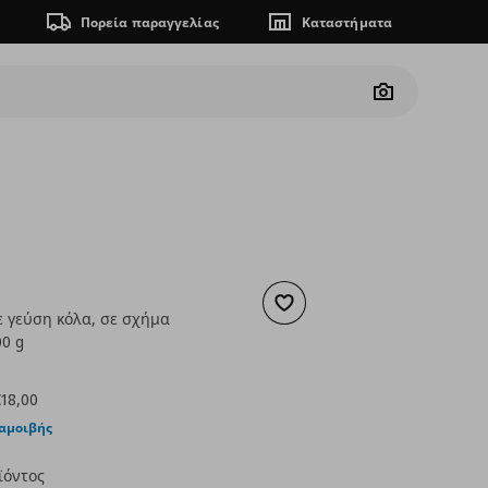
Πορεία παραγγελίας
Καταστήματα
Camera
Προσθήκη στα αγαπημένα
ε γεύση κόλα, σε σχήμα
00 g
ουσα τιμή
€ 1,80
18,00
ταμοιβής
ϊόντος