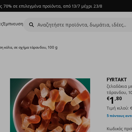
ς 70% σε επιλεγμένα προϊόντα, από 13/7 μέχρι 23/8
ες
Έμπνευση
ση κόλα, σε σχήμα τάρανδου, 100 g
FYRTAKT
ζελαδάκια μ
τάρανδου, 1
Τρέχ
1
€
,
80
Τιμή κιλού:
€
5 πόντους αν
Κωδικός προ