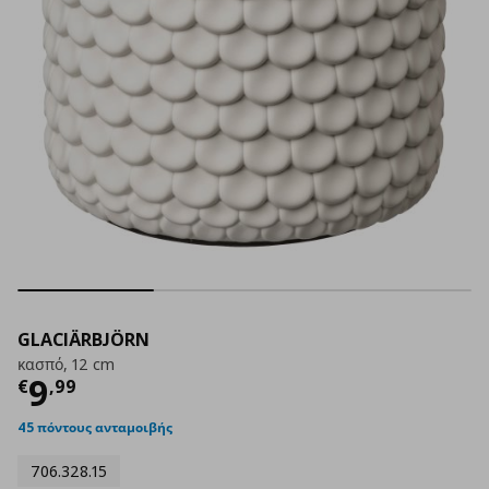
GLACIÄRBJÖRN
κασπό, 12 cm
Τρέχουσα τιμή
€ 9,99
9
€
,
99
45 πόντους ανταμοιβής
706.328.15