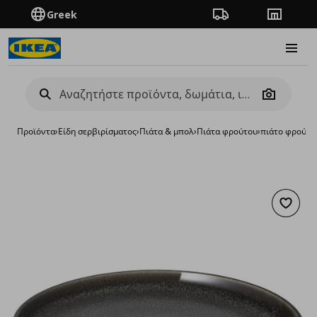
Greek
Πορεία παραγγελίας
Καταστή
Burge
Camera
Προϊόντα
›
Είδη σερβιρίσματος
›
Πιάτα & μπολ
›
Πιάτα φρούτου
›
πιάτο φρούτο
Προσθή