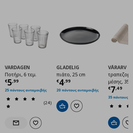
VARDAGEN
GLADELIG
VÅRARV
Ποτήρι, 6 τεμ.
πιάτο, 25 cm
τραπεζομ
Τρέχουσα τιμή
Τρέχουσα τιμή
€ 5,99
€ 4
5
4
€
,
99
€
,
99
μέσης, 35x
Τρέχο
7
€
,
49
25 πόντους ανταμοιβής
20 πόντους ανταμοιβής
35 πόντους α
(24)
Προσθήκη στο καλάθι
Προσθήκη στα αγαπημένα
Προσθήκη 
Πρ
Προσθήκη στα αγαπημένα
Ενημέρωση διαθεσιμότητας