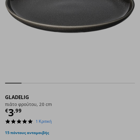
GLADELIG
πιάτο φρούτου, 20 cm
Τρέχουσα τιμή
€ 3,99
3
€
,
99
5.0
1 Κριτική
star
rating
15 πόντους ανταμοιβής