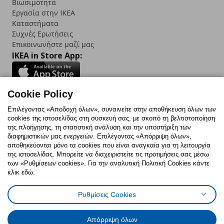
Βιωσιμότητα
Εργασία στην IKEA
Καταστήματα
Συχνές Ερωτήσεις
Επικοινωνήστε μαζί μας
IKEA in Store App:
Cookie Policy
Follow us:
Επιλέγοντας «Αποδοχή όλων», συναινείτε στην αποθήκευση όλων των
cookies της ιστοσελίδας στη συσκευή σας, με σκοπό τη βελτιστοποίηση
Facebook
Instagram
TikTok
Youtube
Pinterest
Twitter
της πλοήγησης, τη στατιστική ανάλυση και την υποστήριξη των
διαφημιστικών μας ενεργειών. Επιλέγοντας «Απόρριψη όλων»,
αποθηκεύονται μόνο τα cookies που είναι αναγκαία για τη λειτουργία
της ιστοσελίδας. Μπορείτε να διαχειριστείτε τις προτιμήσεις σας μέσω
των «Ρυθμίσεων cookies». Για την αναλυτική Πολιτική Cookies κάντε
κλικ εδώ.
Πολιτική Cookies
Δήλωση ψηφιακής προσβασιμότητας
Ρυθμίσεις Cookies
Ρυθμίσεις cookies
Όροι Χρήσης
Γενική Πολιτική Προσωπικών Δεδομένων
Πολιτική Προσωπικών Δεδομένων για ΙΚΕΑ.gr
Απόρριψη όλων