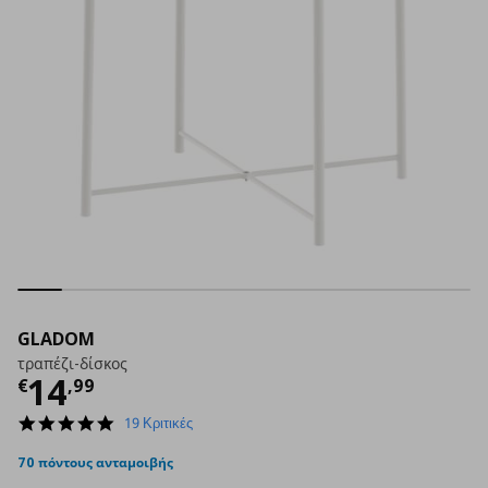
GLADOM
τραπέζι-δίσκος
Τρέχουσα τιμή
€ 14,99
14
€
,
99
4.8
19 Κριτικές
star
rating
70 πόντους ανταμοιβής