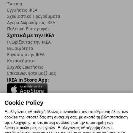
Έντυπα
Εγγυήσεις IKEA
Σχεδιαστικά Προγράμματα
Αγορά Δωρoκάρτας IKEA
Πολιτική Επιστροφής
Σχετικά με την IKEA
Γνωρίζοντας την IKEA
Βιωσιμότητα
Εργασία στην IKEA
Καταστήματα
Συχνές Ερωτήσεις
Επικοινωνήστε μαζί μας
IKEA in Store App:
Cookie Policy
Follow us:
Επιλέγοντας «Αποδοχή όλων», συναινείτε στην αποθήκευση όλων των
cookies της ιστοσελίδας στη συσκευή σας, με σκοπό τη βελτιστοποίηση
Facebook
Instagram
TikTok
Youtube
Pinterest
Twitter
της πλοήγησης, τη στατιστική ανάλυση και την υποστήριξη των
διαφημιστικών μας ενεργειών. Επιλέγοντας «Απόρριψη όλων»,