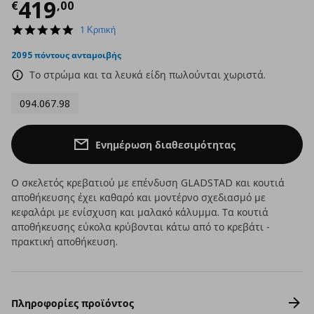
Τρέχουσα τιμή
€ 419,00
419
€
,
00
5.0
1 Κριτική
star
rating
2095 πόντους ανταμοιβής
Το στρώμα και τα λευκά είδη πωλούνται χωριστά.
094.067.98
Ενημέρωση διαθεσιμότητας
Ο σκελετός κρεβατιού με επένδυση GLADSTAD και κουτιά
αποθήκευσης έχει καθαρό και μοντέρνο σχεδιασμό με
κεφαλάρι με ενίσχυση και μαλακό κάλυμμα. Τα κουτιά
αποθήκευσης εύκολα κρύβονται κάτω από το κρεβάτι -
πρακτική αποθήκευση.
Πληροφορίες προϊόντος