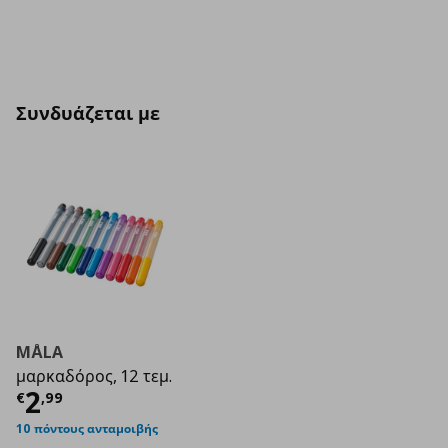
Συνδυάζεται με
MÅLA
μαρκαδόρος, 12 τεμ.
Τρέχουσα τιμή
€ 2,99
2
€
,
99
10 πόντους ανταμοιβής