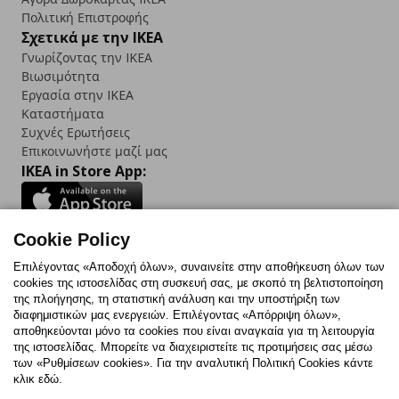
Πολιτική Επιστροφής
Σχετικά με την IKEA
Γνωρίζοντας την IKEA
Βιωσιμότητα
Εργασία στην IKEA
Καταστήματα
Συχνές Ερωτήσεις
Επικοινωνήστε μαζί μας
IKEA in Store App:
Cookie Policy
Follow us:
Επιλέγοντας «Αποδοχή όλων», συναινείτε στην αποθήκευση όλων των
cookies της ιστοσελίδας στη συσκευή σας, με σκοπό τη βελτιστοποίηση
Facebook
Instagram
TikTok
Youtube
Pinterest
Twitter
της πλοήγησης, τη στατιστική ανάλυση και την υποστήριξη των
διαφημιστικών μας ενεργειών. Επιλέγοντας «Απόρριψη όλων»,
αποθηκεύονται μόνο τα cookies που είναι αναγκαία για τη λειτουργία
της ιστοσελίδας. Μπορείτε να διαχειριστείτε τις προτιμήσεις σας μέσω
των «Ρυθμίσεων cookies». Για την αναλυτική Πολιτική Cookies κάντε
κλικ εδώ.