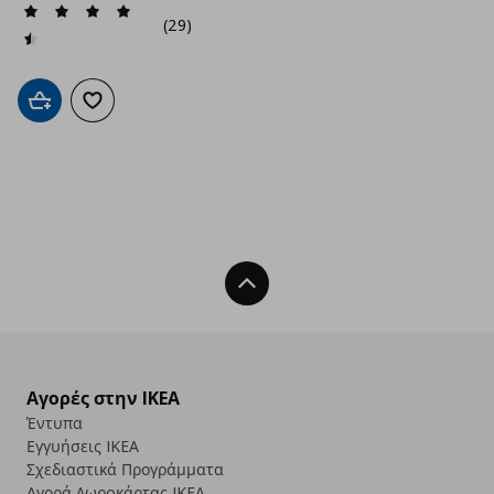
(29)
Προσθήκη στο καλάθι
Προσθήκη στα αγαπημένα
Back To Top
Αγορές στην IKEA
Έντυπα
Εγγυήσεις IKEA
Σχεδιαστικά Προγράμματα
Αγορά Δωρoκάρτας IKEA