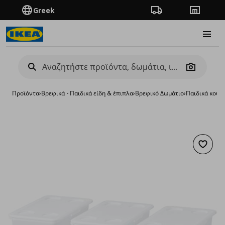
Greek
Πορεία παραγγελίας
Καταστή
Burge
Camera
Προϊόντα
›
Βρεφικά - Παιδικά είδη & έπιπλα
›
Βρεφικό Δωμάτιο
›
Παιδικά κουτ
Προσθή