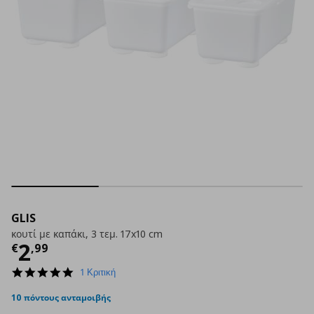
GLIS
κουτί με καπάκι, 3 τεμ. 17x10 cm
Τρέχουσα τιμή
€ 2,99
2
€
,
99
5.0
1 Κριτική
star
rating
10 πόντους ανταμοιβής