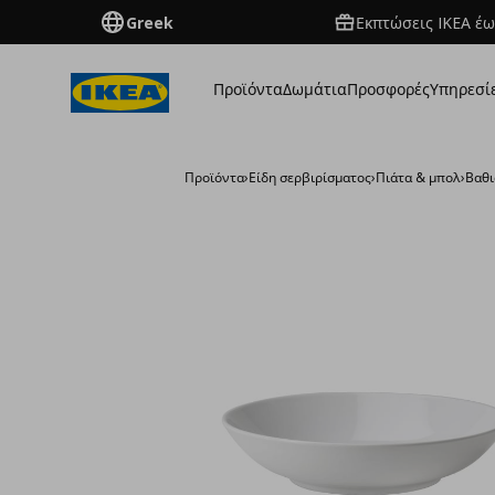
Greek
Εκπτώσεις IKEA έω
Προϊόντα
Δωμάτια
Προσφορές
Υπηρεσί
Προϊόντα
›
Είδη σερβιρίσματος
›
Πιάτα & μπολ
›
Βαθι