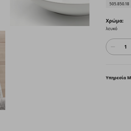
505.850.18
Χρώμα:
λευκό
Υπηρεσία 