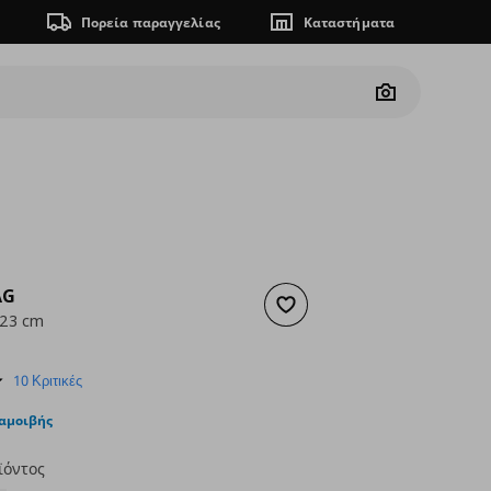
Πορεία παραγγελίας
Καταστήματα
Camera
AG
Προσθήκη στα αγαπημένα
 23 cm
ουσα τιμή
€ 1,99
5.0
10 Κριτικές
star
rating
ταμοιβής
ϊόντος