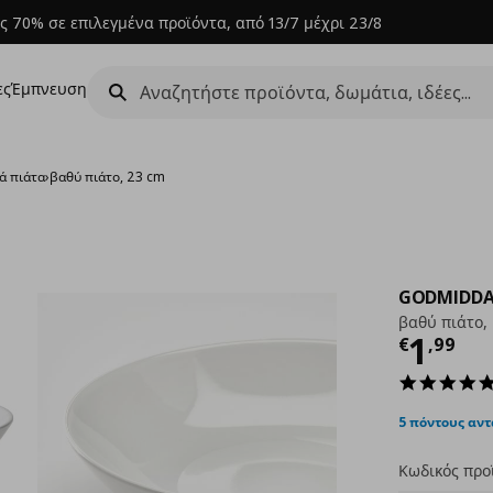
ς 70% σε επιλεγμένα προϊόντα, από 13/7 μέχρι 23/8
ες
Έμπνευση
ά πιάτα
›
βαθύ πιάτο, 23 cm
GODMIDD
βαθύ πιάτο,
Τρέχ
1
€
,
99
5 πόντους αν
Κωδικός προ