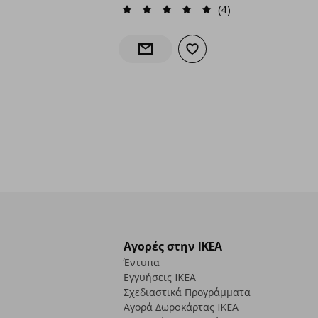
(4)
Προσθήκη στα αγαπημένα
Ενημέρωση διαθεσιμότητας
Αγορές στην IKEA
Έντυπα
Εγγυήσεις IKEA
Σχεδιαστικά Προγράμματα
Αγορά Δωρoκάρτας IKEA