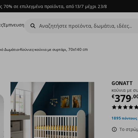
ς 70% σε επιλεγμένα προϊόντα, από 13/7 μέχρι 23/8
ες
Έμπνευση
κό Δωμάτιο
›
Κούνιες
›
κούνια με συρτάρι, 70x140 cm
GONATT
κούνια με σ
Τρέχ
379
€
,
0
1895 πόντους
Το στρώμ