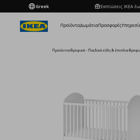
Greek
Εκπτώσεις IKEA έω
Προϊόντα
Δωμάτια
Προσφορές
Υπηρεσί
Προϊόντα
›
Βρεφικά - Παιδικά είδη & έπιπλα
›
Βρεφι