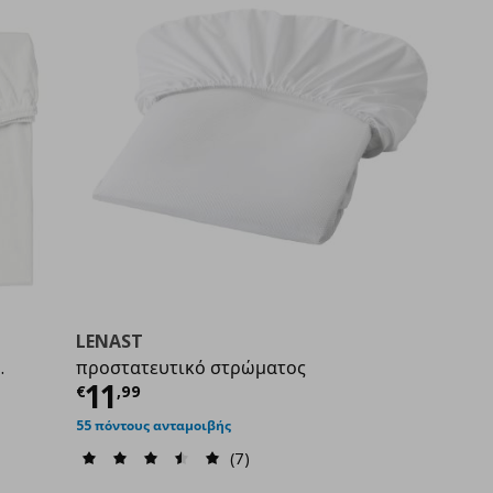
LENAST
.
προστατευτικό στρώματος
Τρέχουσα τιμή
€ 11,99
11
€
,
99
55 πόντους ανταμοιβής
9
(7)