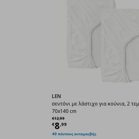
LEN
σεντόνι με λάστιχο για κούνια, 2 τεμ
70x140 cm
Αρχική τιμή
€ 12,99
€
12
,
99
Τρέχουσα τιμή
€ 8,9
8
€
,
99
40 πόντους ανταμοιβής