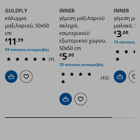
GULDFLY
INNER
INNER
κάλυμμα
γέμιση μαξιλαριού
γέμιση μαξ
μαξιλαριού, 50x50
σκληρό,
μαλακό, 5
Τρέχο
3
€
,
00
cm
εσωτερικού/
Τρέχουσα τιμή
€ 11,99
11
€
,
99
εξωτερικού χώρου,
15 πόντους α
50x50 cm
55 πόντους ανταμοιβής
Τρέχουσα τιμή
€ 5
5
€
,
00
(4)
25 πόντους ανταμοιβής
(43)
Προσθήκη στο καλάθι
Προσθήκη στα αγαπημένα
Προσθήκη 
Πρ
Προσθήκη στο καλάθι
Προσθήκη στα αγαπημένα