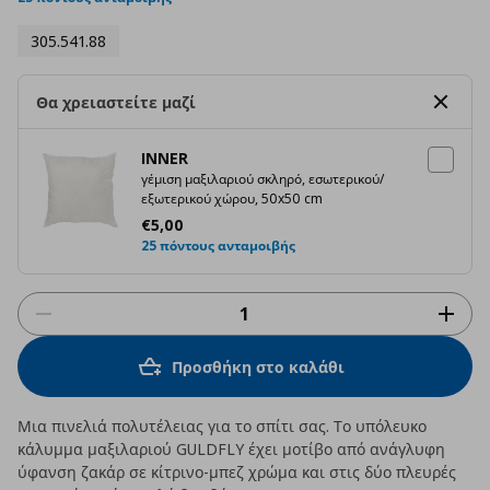
305.541.88
Θα χρειαστείτε μαζί
INNER
γέμιση μαξιλαριού σκληρό, εσωτερικού/
εξωτερικού χώρου, 50x50 cm
Τρέχουσα τιμή
€ 5,00
€
5
,
00
25 πόντους ανταμοιβής
Προσθήκη στο καλάθι
Μια πινελιά πολυτέλειας για το σπίτι σας. Το υπόλευκο
κάλυμμα μαξιλαριού GULDFLY έχει μοτίβο από ανάγλυφη
ύφανση ζακάρ σε κίτρινο-μπεζ χρώμα και στις δύο πλευρές