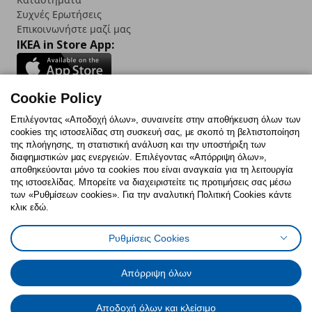
Συχνές Ερωτήσεις
Επικοινωνήστε μαζί μας
IKEA in Store App:
Cookie Policy
Follow us:
Επιλέγοντας «Αποδοχή όλων», συναινείτε στην αποθήκευση όλων των
cookies της ιστοσελίδας στη συσκευή σας, με σκοπό τη βελτιστοποίηση
Facebook
Instagram
TikTok
Youtube
Pinterest
Twitter
της πλοήγησης, τη στατιστική ανάλυση και την υποστήριξη των
διαφημιστικών μας ενεργειών. Επιλέγοντας «Απόρριψη όλων»,
αποθηκεύονται μόνο τα cookies που είναι αναγκαία για τη λειτουργία
της ιστοσελίδας. Μπορείτε να διαχειριστείτε τις προτιμήσεις σας μέσω
των «Ρυθμίσεων cookies». Για την αναλυτική Πολιτική Cookies κάντε
κλικ εδώ.
Πολιτική Cookies
Δήλωση ψηφιακής προσβασιμότητας
Ρυθμίσεις Cookies
Ρυθμίσεις cookies
Όροι Χρήσης
Γενική Πολιτική Προσωπικών Δεδομένων
Πολιτική Προσωπικών Δεδομένων για ΙΚΕΑ.gr
Απόρριψη όλων
Κώδικας Καταναλωτικής Δεοντολογίας
Αποδοχή όλων και κλείσιμο