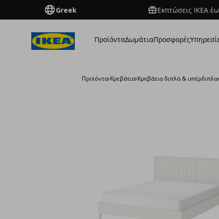
Greek
Εκπτώσεις IKEA έω
Προϊόντα
Δωμάτια
Προσφορές
Υπηρεσί
Προϊόντα
›
Κρεβάτια
›
Κρεβάτια διπλά & υπέρδιπλα