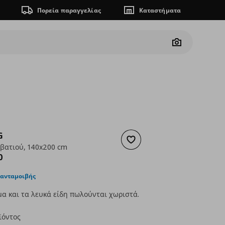
Πορεία παραγγελίας
Καταστήματα
Camera
G
Προσθήκη στα αγαπημένα
εβατιού, 140x200 cm
ουσα τιμή
€ 389,00
0
 ανταμοιβής
α και τα λευκά είδη πωλούνται χωριστά.
ϊόντος