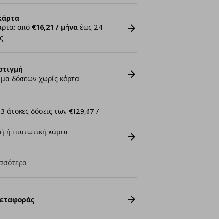
κάρτα
άρτα: από
€16,21 / μήνα
έως 24
ς
στιγμή
μα δόσεων χωρίς κάρτα
3 άτοκες δόσεις των €129,67 /
ή ή πιστωτική κάρτα
σσότερα
Μεταφοράς