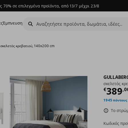
ς 70% σε επιλεγμένα προϊόντα, από 13/7 μέχρι 23/8
ες
Έμπνευση
›
σκελετός κρεβατιού, 140x200 cm
GULLABER
σκελετός κρ
Τρέχ
389
€
,
0
1945 πόντους
Το στρώμ
Κωδικός προ