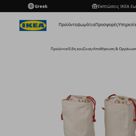
Greek
Εκπτώσεις IKEA έω
Προϊόντα
Δωμάτια
Προσφορές
Υπηρεσί
Προϊόντα
›
Είδη κουζίνας
›
Αποθήκευση & Οργάνωσ