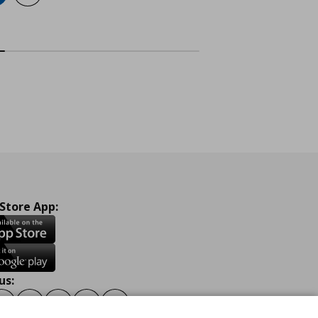
 Store App:
us:
ook
Instagram
TikTok
Youtube
Pinterest
Twitter