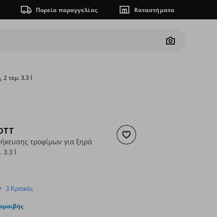
Πορεία παραγγελίας
Καταστήματα
Camera
2 τεμ. 3.3 l
OTT
Προσθήκη στα αγαπημένα
ήκευσης τροφίμων για ξηρά
 3.3 l
3,49
ουσα τιμή
€ 1,49
5.0
3 Κριτικές
star
rating
ταμοιβής