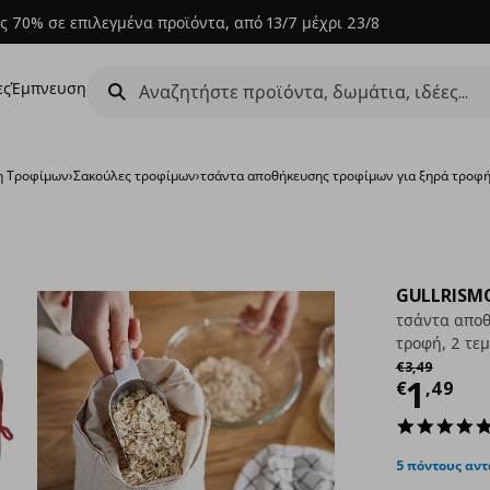
ς 70% σε επιλεγμένα προϊόντα, από 13/7 μέχρι 23/8
ες
Έμπνευση
η Τροφίμων
›
Σακούλες τροφίμων
›
τσάντα αποθήκευσης τροφίμων για ξηρά τροφή, 
GULLRISM
τσάντα αποθ
τροφή, 2 τεμ.
Αρχική τιμή
€ 
€
3
,
49
Τρέχ
1
€
,
49
5 πόντους αν