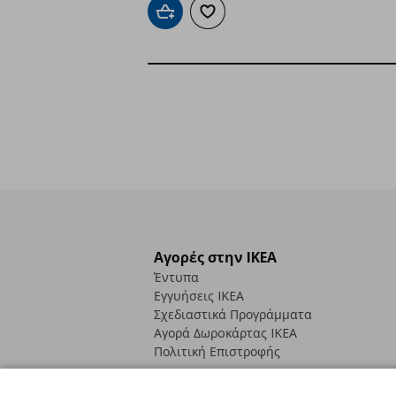
Προσθήκη στο καλάθι
Προσθήκη στα αγαπημένα
Αγορές στην IKEA
Έντυπα
Εγγυήσεις IKEA
Σχεδιαστικά Προγράμματα
Αγορά Δωρoκάρτας IKEA
Πολιτική Επιστροφής