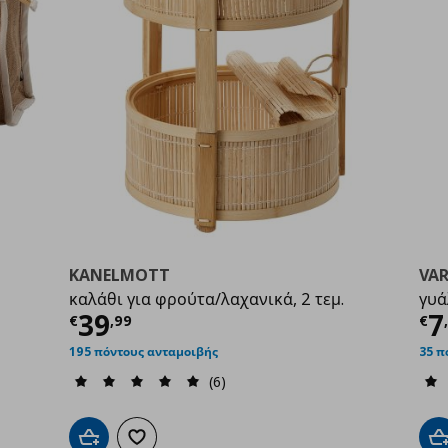
KANELMOTT
VA
καλάθι για φρούτα/λαχανικά, 2 τεμ.
γυά
Τρέχουσα τιμή
€ 39,99
Τ
39
7
€
,
99
€
9
195 πόντους ανταμοιβής
35 π
(6)
Προσθήκη στο καλάθι
Προσθήκη στα αγαπημένα
Π