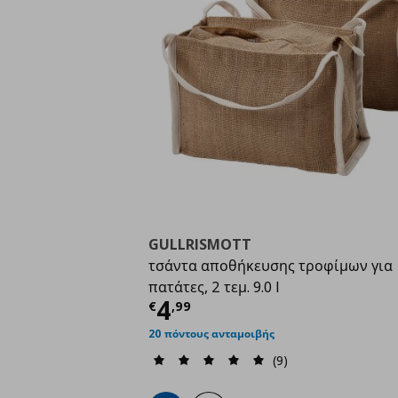
GULLRISMOTT
τσάντα αποθήκευσης τροφίμων για
πατάτες, 2 τεμ. 9.0 l
Τρέχουσα τιμή
€ 4,9
4
€
,
99
20 πόντους ανταμοιβής
(9)