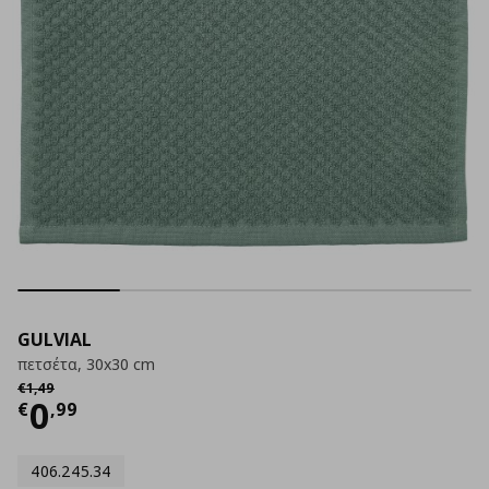
GULVIAL
πετσέτα, 30x30 cm
Αρχική τιμή
€ 1,49
€
1
,
49
Τρέχουσα τιμή
€ 0,99
0
€
,
99
406.245.34