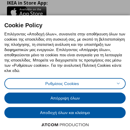
IKEA in Store App:
Cookie Policy
Follow us:
Επιλέγοντας «Αποδοχή όλων», συναινείτε στην αποθήκευση όλων των
cookies της ιστοσελίδας στη συσκευή σας, με σκοπό τη βελτιστοποίηση
Facebook
Instagram
TikTok
Youtube
Pinterest
Twitter
της πλοήγησης, τη στατιστική ανάλυση και την υποστήριξη των
διαφημιστικών μας ενεργειών. Επιλέγοντας «Απόρριψη όλων»,
αποθηκεύονται μόνο τα cookies που είναι αναγκαία για τη λειτουργία
της ιστοσελίδας. Μπορείτε να διαχειριστείτε τις προτιμήσεις σας μέσω
των «Ρυθμίσεων cookies». Για την αναλυτική Πολιτική Cookies κάντε
κλικ εδώ.
Πολιτική Cookies
Δήλωση ψηφιακής προσβασιμότητας
Ρυθμίσεις Cookies
Ρυθμίσεις cookies
Όροι Χρήσης
Γενική Πολιτική Προσωπικών Δεδομένων
Πολιτική Προσωπικών Δεδομένων για ΙΚΕΑ.gr
Απόρριψη όλων
Κώδικας Καταναλωτικής Δεοντολογίας
Αποδοχή όλων και κλείσιμο
© Inter-IKEA Systems B.V. 1999 - 2025