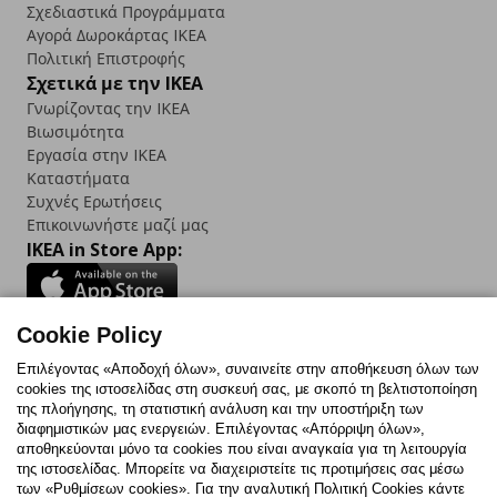
Σχεδιαστικά Προγράμματα
Αγορά Δωρoκάρτας IKEA
Πολιτική Επιστροφής
Σχετικά με την IKEA
Γνωρίζοντας την IKEA
Βιωσιμότητα
Εργασία στην IKEA
Καταστήματα
Συχνές Ερωτήσεις
Επικοινωνήστε μαζί μας
IKEA in Store App:
Cookie Policy
Follow us:
Επιλέγοντας «Αποδοχή όλων», συναινείτε στην αποθήκευση όλων των
cookies της ιστοσελίδας στη συσκευή σας, με σκοπό τη βελτιστοποίηση
Facebook
Instagram
TikTok
Youtube
Pinterest
Twitter
της πλοήγησης, τη στατιστική ανάλυση και την υποστήριξη των
διαφημιστικών μας ενεργειών. Επιλέγοντας «Απόρριψη όλων»,
αποθηκεύονται μόνο τα cookies που είναι αναγκαία για τη λειτουργία
της ιστοσελίδας. Μπορείτε να διαχειριστείτε τις προτιμήσεις σας μέσω
των «Ρυθμίσεων cookies». Για την αναλυτική Πολιτική Cookies κάντε