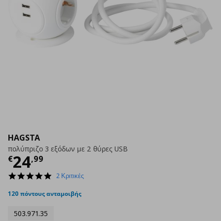
HAGSTA
πολύπριζο 3 εξόδων με 2 θύρες USB
Τρέχουσα τιμή
€ 24,99
24
€
,
99
5.0
2 Κριτικές
star
rating
120 πόντους ανταμοιβής
503.971.35