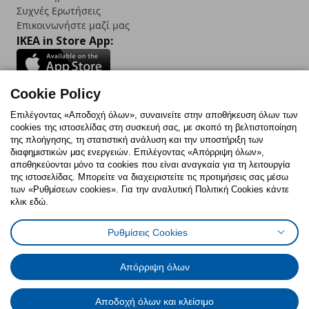
Συχνές Ερωτήσεις
Επικοινωνήστε μαζί μας
IKEA in Store App:
Cookie Policy
Follow us:
Επιλέγοντας «Αποδοχή όλων», συναινείτε στην αποθήκευση όλων των
cookies της ιστοσελίδας στη συσκευή σας, με σκοπό τη βελτιστοποίηση
Facebook
Instagram
TikTok
Youtube
Pinterest
Twitter
της πλοήγησης, τη στατιστική ανάλυση και την υποστήριξη των
διαφημιστικών μας ενεργειών. Επιλέγοντας «Απόρριψη όλων»,
αποθηκεύονται μόνο τα cookies που είναι αναγκαία για τη λειτουργία
της ιστοσελίδας. Μπορείτε να διαχειριστείτε τις προτιμήσεις σας μέσω
των «Ρυθμίσεων cookies». Για την αναλυτική Πολιτική Cookies κάντε
κλικ εδώ.
Πολιτική Cookies
Δήλωση ψηφιακής προσβασιμότητας
Ρυθμίσεις Cookies
Ρυθμίσεις cookies
Όροι Χρήσης
Γενική Πολιτική Προσωπικών Δεδομένων
Πολιτική Προσωπικών Δεδομένων για ΙΚΕΑ.gr
Απόρριψη όλων
Κώδικας Καταναλωτικής Δεοντολογίας
Αποδοχή όλων και κλείσιμο