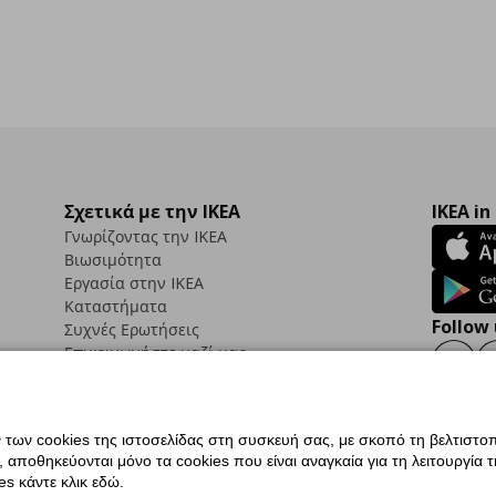
Σχετικά με την IKEA
IKEA in
Γνωρίζοντας την IKEA
Βιωσιμότητα
Εργασία στην IKEA
Καταστήματα
Follow 
Συχνές Ερωτήσεις
Επικοινωνήστε μαζί μας
Faceb
ων cookies της ιστοσελίδας στη συσκευή σας, με σκοπό τη βελτιστοπ
ποθηκεύονται μόνο τα cookies που είναι αναγκαία για τη λειτουργία της
ς προσβασιμότητας
Ρυθμίσεις cookies
Όροι Χρήσης
Γενική Πολιτική Προσωπικώ
s κάντε κλικ εδώ.