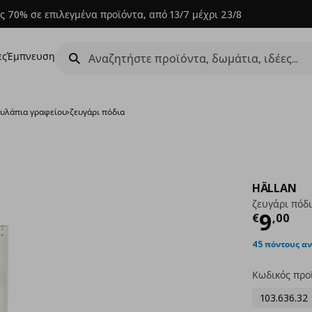
ς 70% σε επιλεγμένα προϊόντα, από 13/7 μέχρι 23/8
ες
Έμπνευση
υλάπια γραφείου
›
ζευγάρι πόδια
HÄLLAN
ζευγάρι πόδ
Τρέχ
9
€
,
00
45 πόντους α
Κωδικός προ
103.636.32