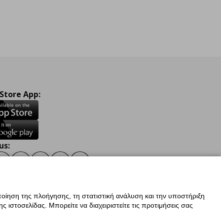
 Store App:
us:
ook
Instagram
TikTok
Youtube
Pinterest
Twitter
οίηση της πλοήγησης, τη στατιστική ανάλυση και την υποστήριξη
 ιστοσελίδας. Μπορείτε να διαχειριστείτε τις προτιμήσεις σας
ν Δεδομένων