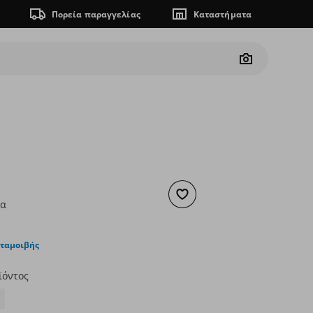
Πορεία παραγγελίας
Καταστήματα
Camera
Προσθήκη στα αγαπημένα
ια
ουσα τιμή
€ 9,00
νταμοιβής
ϊόντος