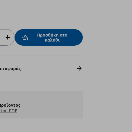
Προσθήκη στο
καλάθι
Μεταφοράς
προϊοντος
είου PDF