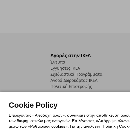
Αγορές στην IKEA
Έντυπα
Εγγυήσεις IKEA
Σχεδιαστικά Προγράμματα
Αγορά Δωρoκάρτας IKEA
Πολιτική Επιστροφής
Cookie Policy
Επιλέγοντας «Αποδοχή όλων», συναινείτε στην αποθήκευση όλων τ
των διαφημιστικών μας ενεργειών. Επιλέγοντας «Απόρριψη όλων», α
Πολιτική Cookies
Δήλωση ψηφιακή
μέσω των «Ρυθμίσεων cookies». Για την αναλυτική Πολιτική Cookie