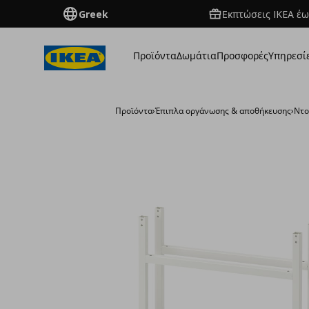
Greek
Εκπτώσεις IKEA έω
Προϊόντα
Δωμάτια
Προσφορές
Υπηρεσί
Προϊόντα
›
Έπιπλα οργάνωσης & αποθήκευσης
›
Ντο