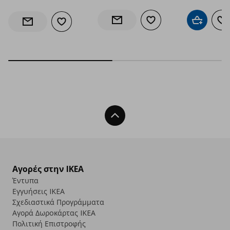
Προσθήκη στα αγαπημέν
Προσθήκη 
Πρ
Ενημέρωση διαθεσιμότητας
Προσθήκη στα αγαπημένα
Ενημέρωση διαθεσιμότητας
Back To Top
Αγορές στην IKEA
Έντυπα
Εγγυήσεις IKEA
Σχεδιαστικά Προγράμματα
Αγορά Δωρoκάρτας IKEA
Πολιτική Επιστροφής