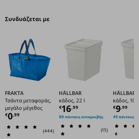
Συνδυάζεται με
FRAKTA
HÅLLBAR
HÅLLBAR
Τσάντα μεταφοράς,
κάδος, 22 l
κάδος, 10 l
Τρέχουσα τιμή
Τρέχο
€ 1
16
9
€
,
99
€
,
99
μεγάλο μέγεθος
Τρέχουσα τιμή
€ 0,99
0
€
,
99
80 πόντους ανταμοιβής
45 πόντους α
(15)
(444)