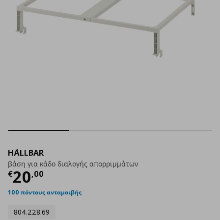
HÅLLBAR
βάση για κάδο διαλογής απορριμμάτων
Τρέχουσα τιμή
€ 20,00
20
€
,
00
100 πόντους ανταμοιβής
804.228.69