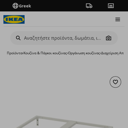
Greek
Πορεία παραγγελίας
Καταστή
Burge
Camera
Προϊόντα
›
Κουζίνα & Πάγκοι κουζίνας
›
Οργάνωση κουζίνας
›
Διαχείριση Απο
Προσθή