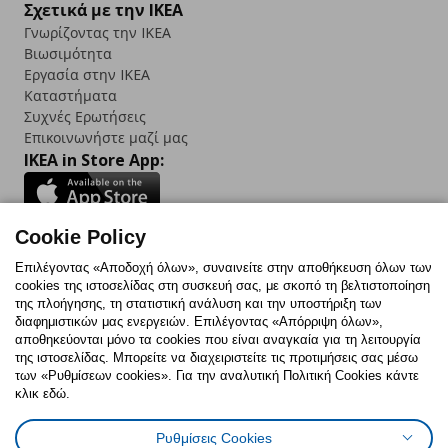
Σχετικά με την IKEA
Γνωρίζοντας την IKEA
Βιωσιμότητα
Εργασία στην IKEA
Καταστήματα
Συχνές Ερωτήσεις
Επικοινωνήστε μαζί μας
IKEA in Store App:
Cookie Policy
Follow us:
Επιλέγοντας «Αποδοχή όλων», συναινείτε στην αποθήκευση όλων των
cookies της ιστοσελίδας στη συσκευή σας, με σκοπό τη βελτιστοποίηση
Facebook
Instagram
TikTok
Youtube
Pinterest
Twitter
της πλοήγησης, τη στατιστική ανάλυση και την υποστήριξη των
διαφημιστικών μας ενεργειών. Επιλέγοντας «Απόρριψη όλων»,
αποθηκεύονται μόνο τα cookies που είναι αναγκαία για τη λειτουργία
της ιστοσελίδας. Μπορείτε να διαχειριστείτε τις προτιμήσεις σας μέσω
των «Ρυθμίσεων cookies». Για την αναλυτική Πολιτική Cookies κάντε
κλικ εδώ.
Πολιτική Cookies
Δήλωση ψηφιακής προσβασιμότητας
Ρυθμίσεις Cookies
Ρυθμίσεις cookies
Όροι Χρήσης