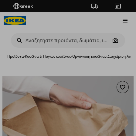
Greek
Πορεία παραγγελίας
Καταστή
Burge
Camera
Προϊόντα
›
Κουζίνα & Πάγκοι κουζίνας
›
Οργάνωση κουζίνας
›
Διαχείριση Απο
Προσθή