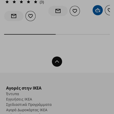
(3)
Προσθήκη 
Πρ
Προσθήκη στα αγαπημέν
Ενημέρωση διαθεσιμότητας
Προσθήκη στα αγαπημένα
Ενημέρωση διαθεσιμότητας
Back To Top
Αγορές στην IKEA
Έντυπα
Εγγυήσεις IKEA
Σχεδιαστικά Προγράμματα
Αγορά Δωρoκάρτας IKEA