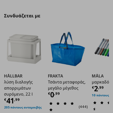
Συνδυάζεται με
HÅLLBAR
FRAKTA
MÅLA
λύση διαλογής
Τσάντα μεταφοράς,
μαρκαδόρος
Τρέχο
2
€
,
99
απορριμάτων
μεγάλο μέγεθος
Τρέχουσα τιμή
€ 0
0
€
,
99
συρόμενο, 22 l
10 πόντους α
Τρέχουσα τιμή
€ 41,99
41
€
,
99
(444)
205 πόντους ανταμοιβής