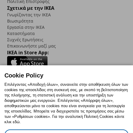
Πολιτική Επιστροφής
Σχετικά με την IKEA
Γνωρίζοντας την IKEA
Βιωσιμότητα
Εργασία στην IKEA
Καταστήματα
Συχνές Ερωτήσεις
Επικοινωνήστε μαζί μας
IKEA in Store App:
Cookie Policy
Follow us:
Επιλέγοντας «Αποδοχή όλων», συναινείτε στην αποθήκευση όλων των
cookies της ιστοσελίδας στη συσκευή σας, με σκοπό τη βελτιστοποίηση
Facebook
Instagram
TikTok
Youtube
Pinterest
Twitter
της πλοήγησης, τη στατιστική ανάλυση και την υποστήριξη των
διαφημιστικών μας ενεργειών. Επιλέγοντας «Απόρριψη όλων»,
αποθηκεύονται μόνο τα cookies που είναι αναγκαία για τη λειτουργία
της ιστοσελίδας. Μπορείτε να διαχειριστείτε τις προτιμήσεις σας μέσω
των «Ρυθμίσεων cookies». Για την αναλυτική Πολιτική Cookies κάντε
κλικ εδώ.
Πολιτική Cookies
Δήλωση ψηφιακής προσβασιμότητας