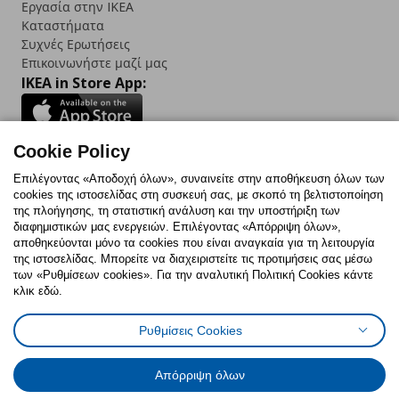
Εργασία στην IKEA
Καταστήματα
Συχνές Ερωτήσεις
Επικοινωνήστε μαζί μας
IKEA in Store App:
Cookie Policy
Follow us:
Επιλέγοντας «Αποδοχή όλων», συναινείτε στην αποθήκευση όλων των
cookies της ιστοσελίδας στη συσκευή σας, με σκοπό τη βελτιστοποίηση
Facebook
Instagram
TikTok
Youtube
Pinterest
Twitter
της πλοήγησης, τη στατιστική ανάλυση και την υποστήριξη των
διαφημιστικών μας ενεργειών. Επιλέγοντας «Απόρριψη όλων»,
αποθηκεύονται μόνο τα cookies που είναι αναγκαία για τη λειτουργία
της ιστοσελίδας. Μπορείτε να διαχειριστείτε τις προτιμήσεις σας μέσω
των «Ρυθμίσεων cookies». Για την αναλυτική Πολιτική Cookies κάντε
κλικ εδώ.
Πολιτική Cookies
Δήλωση ψηφιακής προσβασιμότητας
Ρυθμίσεις Cookies
Ρυθμίσεις cookies
Όροι Χρήσης
Γενική Πολιτική Προσωπικών Δεδομένων
Πολιτική Προσωπικών Δεδομένων για ΙΚΕΑ.gr
Απόρριψη όλων
Κώδικας Καταναλωτικής Δεοντολογίας