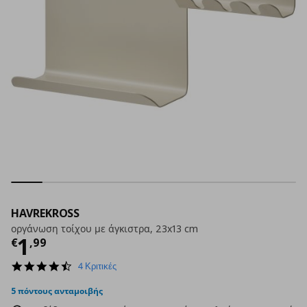
HAVREKROSS
οργάνωση τοίχου με άγκιστρα, 23x13 cm
Τρέχουσα τιμή
€ 1,99
1
€
,
99
4.5
4 Κριτικές
star
rating
5 πόντους ανταμοιβής