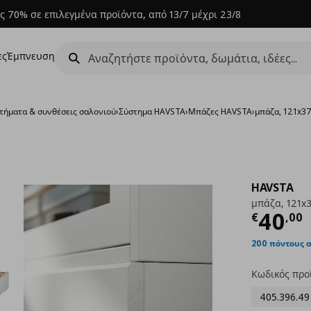
ς 70% σε επιλεγμένα προϊόντα, από 13/7 μέχρι 23/8
ες
Έμπνευση
τήματα & συνθέσεις σαλονιού
›
Σύστημα HAVSTA
›
Μπάζες HAVSTA
›
μπάζα, 121x3
HAVSTA
μπάζα, 121x
Τρέχ
40
€
,
00
200 πόντους 
Κωδικός προ
405.396.49