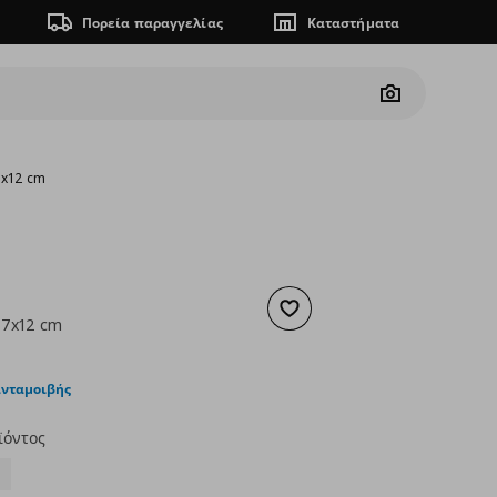
Πορεία παραγγελίας
Καταστήματα
Camera
7x12 cm
Προσθήκη στα αγαπημένα
37x12 cm
ουσα τιμή
€ 40,00
ανταμοιβής
ϊόντος