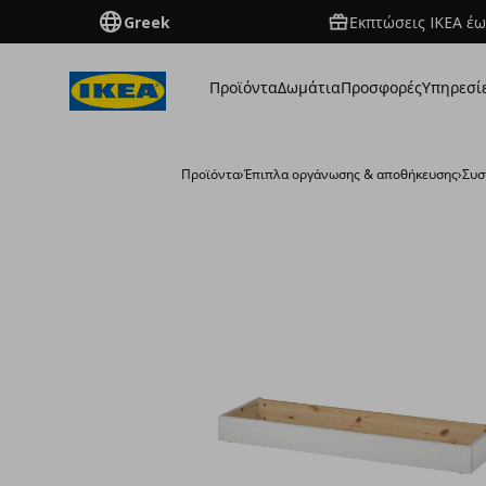
Greek
Εκπτώσεις IKEA έω
Προϊόντα
Δωμάτια
Προσφορές
Υπηρεσί
Προϊόντα
›
Έπιπλα οργάνωσης & αποθήκευσης
›
Συσ