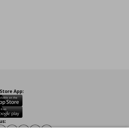
 Store App:
us: