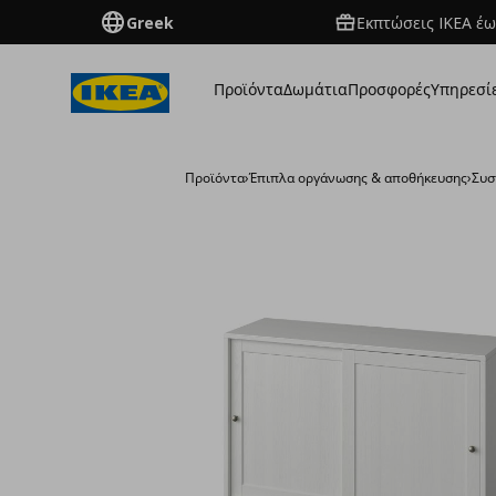
Greek
Εκπτώσεις IKEA έω
Προϊόντα
Δωμάτια
Προσφορές
Υπηρεσί
Προϊόντα
›
Έπιπλα οργάνωσης & αποθήκευσης
›
Συσ