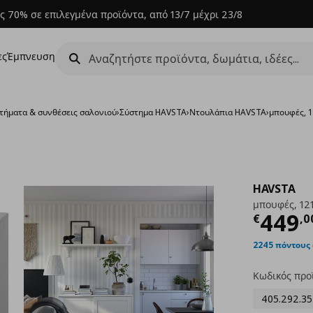
ς 70% σε επιλεγμένα προϊόντα, από 13/7 μέχρι 23/8
ες
Έμπνευση
τήματα & συνθέσεις σαλονιού
›
Σύστημα HAVSTA
›
Ντουλάπια HAVSTA
›
μπουφές, 
HAVSTA
μπουφές, 12
Τρέχ
449
€
,
0
2245 πόντους
Κωδικός προ
405.292.35