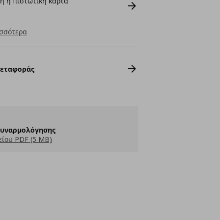
ή ή πιστωτική κάρτα
σσότερα
Μεταφοράς
Συναρμολόγησης
ίου PDF (5 MB)