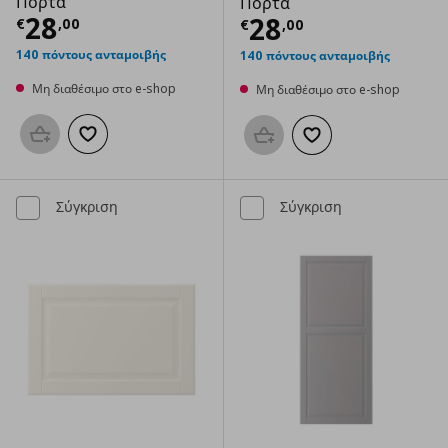
Πόρτα
Πόρτα
Τρέχουσα τιμή
€ 28,00
28
Τρέχουσα τιμ
28
€
,
00
€
,
00
140 πόντους ανταμοιβής
140 πόντους ανταμοιβής
Μη διαθέσιμο στο e-shop
Μη διαθέσιμο στο e-shop
Προσθήκη στο καλάθι
Προσθήκη στα αγαπημένα
Προσθήκη στο καλάθι
Προσθήκη στα αγαπημ
Σύγκριση
Σύγκριση