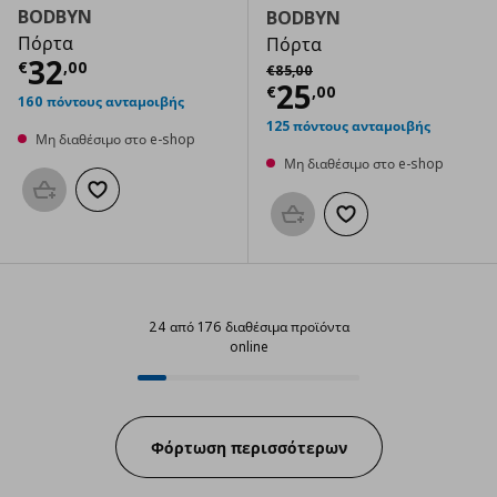
BODBYN
BODBYN
Πόρτα
Πόρτα
Τρέχουσα τιμή
€ 32,00
32
Αρχική τιμή
€ 85,00
€
,
00
€
85
,
00
Τρέχουσα τιμ
25
€
,
00
160 πόντους ανταμοιβής
125 πόντους ανταμοιβής
Μη διαθέσιμο στο e-shop
Μη διαθέσιμο στο e-shop
Προσθήκη στο καλάθι
Προσθήκη στα αγαπημένα
Προσθήκη στο καλάθι
Προσθήκη στα αγαπημ
24 από 176 διαθέσιμα προϊόντα
online
24 από 176 διαθέσιμα προϊόντα o
Progress:
Φόρτωση περισσότερων