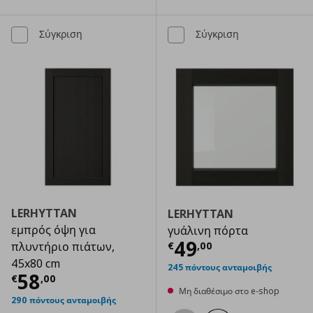
Σύγκριση
Σύγκριση
LERHYTTAN
LERHYTTAN
εμπρός όψη για
γυάλινη πόρτα
Τρέχουσα τιμ
49
€
,
00
πλυντήριο πιάτων,
45x80 cm
245 πόντους ανταμοιβής
Τρέχουσα τιμή
€ 58,00
58
€
,
00
Μη διαθέσιμο στο e-shop
290 πόντους ανταμοιβής