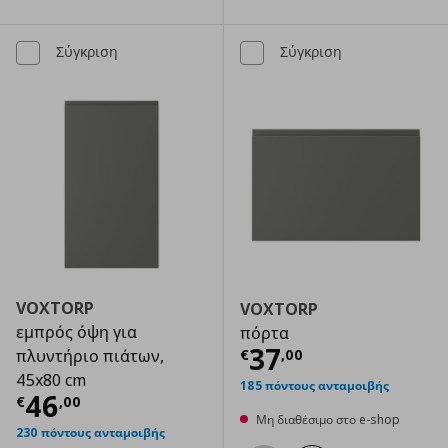
Σύγκριση
Σύγκριση
VOXTORP
VOXTORP
εμπρός όψη για
πόρτα
Τρέχουσα τιμ
37
€
,
00
πλυντήριο πιάτων,
45x80 cm
185 πόντους ανταμοιβής
Τρέχουσα τιμή
€ 46,00
46
€
,
00
Μη διαθέσιμο στο e-shop
230 πόντους ανταμοιβής