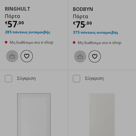
RINGHULT
BODBYN
Πόρτα
Πόρτα
Τρέχουσα τιμή
€ 57,00
57
Τρέχουσα τιμ
75
€
,
00
€
,
00
285 πόντους ανταμοιβής
375 πόντους ανταμοιβής
Μη διαθέσιμο στο e-shop
Μη διαθέσιμο στο e-shop
Προσθήκη στο καλάθι
Προσθήκη στα αγαπημένα
Προσθήκη στο καλάθι
Προσθήκη στα αγαπημ
Σύγκριση
Σύγκριση