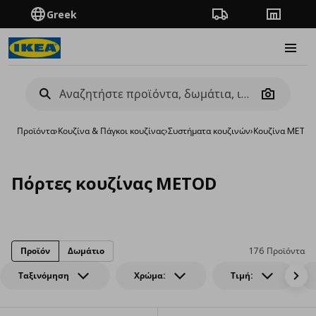
Greek
Πορεία παραγγελίας
Καταστή
Burge
Camera
Προϊόντα
›
Κουζίνα & Πάγκοι κουζίνας
›
Συστήματα κουζινών
›
Κουζίνα METO
Πόρτες κουζίνας METOD
Προϊόν
Δωμάτιο
176 Προϊόντα
Ταξινόμηση
Χρώμα:
Τιμή: