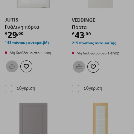
JUTIS
VEDDINGE
Γυάλινη πόρτα
Πόρτα
Τρέχουσα τιμή
€ 29,00
29
Τρέχουσα τιμ
43
€
,
00
€
,
00
145 πόντους ανταμοιβής
215 πόντους ανταμοιβής
Μη διαθέσιμο στο e-shop
Μη διαθέσιμο στο e-shop
Προσθήκη στο καλάθι
Προσθήκη στα αγαπημένα
Προσθήκη στο καλάθι
Προσθήκη στα αγαπημ
Σύγκριση
Σύγκριση