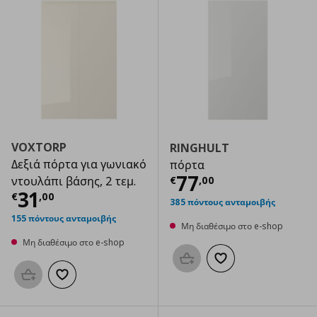
VOXTORP
RINGHULT
Δεξιά πόρτα για γωνιακό
πόρτα
Τρέχουσα τιμ
77
€
,
00
ντουλάπι βάσης, 2 τεμ.
Τρέχουσα τιμή
€ 31,00
31
€
,
00
385 πόντους ανταμοιβής
155 πόντους ανταμοιβής
Μη διαθέσιμο στο e-shop
Μη διαθέσιμο στο e-shop
Προσθήκη στο καλάθι
Προσθήκη στα αγαπημ
Προσθήκη στο καλάθι
Προσθήκη στα αγαπημένα