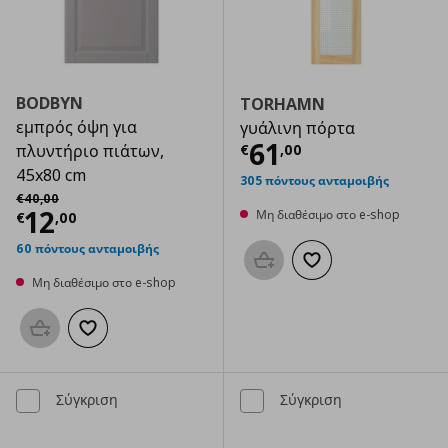
BODBYN
TORHAMN
εμπρός όψη για
γυάλινη πόρτα
Τρέχουσα τιμ
61
€
,
00
πλυντήριο πιάτων,
45x80 cm
305 πόντους ανταμοιβής
Αρχική τιμή
€ 40,00
€
40
,
00
Τρέχουσα τιμή
€ 12,00
12
Μη διαθέσιμο στο e-shop
€
,
00
60 πόντους ανταμοιβής
Προσθήκη στο καλάθι
Προσθήκη στα αγαπημ
Μη διαθέσιμο στο e-shop
Προσθήκη στο καλάθι
Προσθήκη στα αγαπημένα
Σύγκριση
Σύγκριση