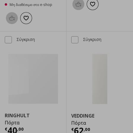
Μη διαθέσιμο στο e-shop
Προσθήκη στο καλάθι
Προσθήκη στα αγαπημ
Προσθήκη στο καλάθι
Προσθήκη στα αγαπημένα
Σύγκριση
Σύγκριση
RINGHULT
VEDDINGE
Πόρτα
Πόρτα
Τρέχουσα τιμή
€ 40,00
40
Τρέχουσα τιμ
62
€
,
00
€
,
00