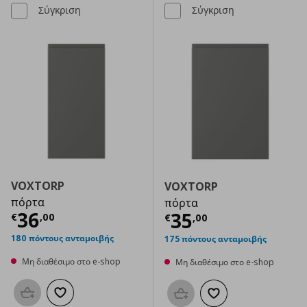
Σύγκριση
Σύγκριση
VOXTORP
VOXTORP
πόρτα
πόρτα
Τρέχουσα τιμή
€ 36,00
36
Τρέχουσα τιμ
35
€
,
00
€
,
00
180 πόντους ανταμοιβής
175 πόντους ανταμοιβής
Μη διαθέσιμο στο e-shop
Μη διαθέσιμο στο e-shop
Προσθήκη στο καλάθι
Προσθήκη στα αγαπημένα
Προσθήκη στο καλάθι
Προσθήκη στα αγαπημ