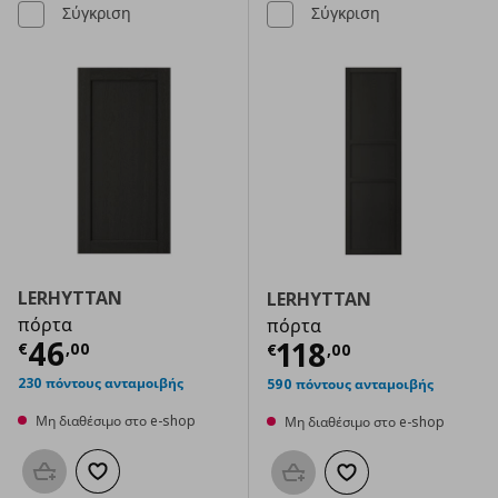
Σύγκριση
Σύγκριση
LERHYTTAN
LERHYTTAN
πόρτα
πόρτα
Τρέχουσα τιμή
€ 46,00
46
Τρέχουσα τιμ
118
€
,
00
€
,
00
230 πόντους ανταμοιβής
590 πόντους ανταμοιβής
Μη διαθέσιμο στο e-shop
Μη διαθέσιμο στο e-shop
Προσθήκη στο καλάθι
Προσθήκη στα αγαπημένα
Προσθήκη στο καλάθι
Προσθήκη στα αγαπημ